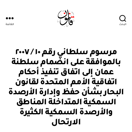
البحث
القائمة
Qanoon.om
م
التصنيفات
مرسوم سلطاني رقم ١٠ / ٢٠٠٧
ر
س
بالموافقة على انضمام سلطنة
و
م
عمان إلى اتفاق تنفيذ أحكام
س
ل
اتفاقية الأمم المتحدة لقانون
ط
ان
البحار بشأن حفظ وإدارة الأرصدة
ي
السمكية المتداخلة المناطق
والأرصدة السمكية الكثيرة
بو
ا
الارتحال
س
ط