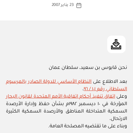
كاتب
23 يناير 2007
ة
تاريخ
المقالة
ad
المقالة
m
in
نحن قابوس بن سعيد، سلطان عمان
بعد الاطلاع على
النظام الأساسي للدولة الصادر بالمرسوم
السلطاني رقم ١٠١ / ٩٦
،
وعلى
اتفاق تنفيذ أحكام اتفاقية الأمم المتحدة لقانون البحار
المؤرخة في ١٠ ديسمبر ١٩٨٢م بشأن حفظ وإدارة الأرصدة
السمكية المتداخلة المناطق والأرصدة السمكية الكثيرة
الارتحال،
وبناء على ما تقتضيه المصلحة العامة.