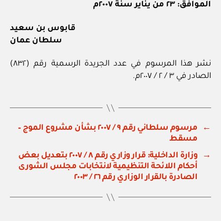
الموافق: ٢٣ من يناير سنة ٢٠٠٧م
قابوس بن سعيد
سلطان عمان
نشر هذا المرسوم في عدد الجريدة الرسمية رقم (٨٣٢)
الصادر في ٣ / ٢ / ٢٠٠٧م.
←
مرسوم سلطاني رقم ٩ / ٢٠٠٧ بشأن مشروع الموج –
مسقط
→
وزارة الداخلية: قرار وزاري رقم ٨ / ٢٠٠٧ بتعديل بعض
أحكام اللائحة التنظيمية لانتخابات مجلس الشورى
الصادرة بالقرار الوزاري رقم ٢٦ / ٢٠٠٣