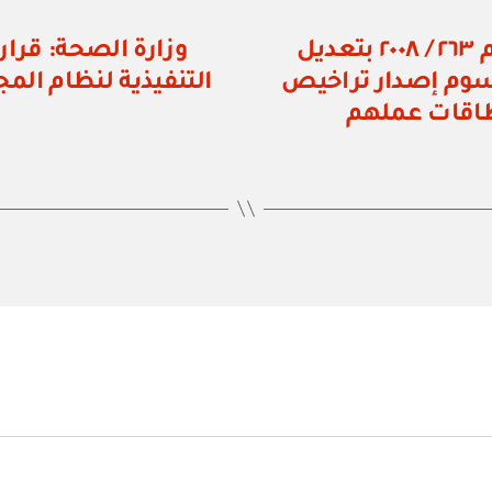
وزارة القوى العاملة: قرار وزاري رقم ٢٦٣ / ٢٠٠٨ بتعديل
قم ٤٨ / ٢٠٠٥ بشأن رسوم إصدار تراخيص
التنفيذية لنظام ال
طاقات عملهم