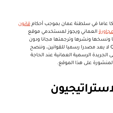
ا عاما في سلطنة عمان بموجب أحكام
قانون
جاورة
العماني ويجوز لمستخدمي موقع
تعمالها ونسخها ونشرها وترجمتها مجانا ودون
قيود. موقع Qanoon.om لا يعد مصدرا رسميا للقوانين، وننصح
 الجريدة الرسمية العمانية عند الحاجة
المنشورة على هذا الموقع.
استراتيجيون