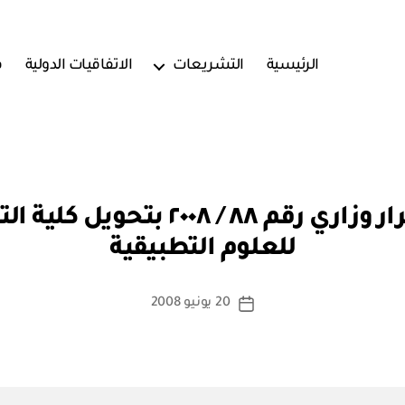
الرئيسية
التشريعات
الاتفاقيات الدولية
ف
بو
وزارة التعليم العالي: قرار وزاري رق
ا
للعلوم التطبيقية
س
ط
ة
كاتب
20 يونيو 2008
تاريخ
a
المقالة
المقالة
d
m
in