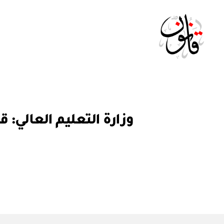
Qanoon.om
ق
التصنيفات
ر
ار
و
ز
ا
ر
ي