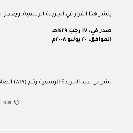
ينشر هذا القرار في الجريدة الرسمية، ويعمل به
صدر في: ١٧ رجب ١٤٢٩هـ
الموافق: ٢٠ يوليو ٢٠٠٨م
نشر في عدد الجريدة الرسمية رقم (٨٦٨) الصادر في ٢ / ٨ / ٢٠٠٨م
وزارة ا
الوسوم