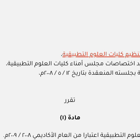
،
لمنعقدة بتاريخ ١٢ / ٥ / ٢٠٠٨م،
تقرر
مادة (١)
تطبيقية اعتبارا من العام الأكاديمي ٢٠٠٨ / ٢٠٠٩م.