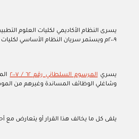
٢٠٠٩م ويستمر سريان النظام الأساسي لكليات التربية على الطلاب الخاضعين له لحين تخرجهم طبقا لأحكامه.
يسري
المرسوم السلطاني رقم ٦٢ / ٢٠٠٧
المش
وشاغلي الوظائف المساندة وغيرهم من الموظف
يلفى كل ما يخالف هذا القرار أو يتعارض مع أح