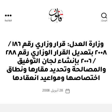
البحث
القائمة
Qanoon.om
ق
التصنيفات
وزارة العدل: قرار وزاري رقم ١٨٦ /
ر
ار
٢٠٠٨ بتعديل القرار الوزاري رقم ٢٨٨
و
زا
/ ٢٠٠٦ بإنشاء لجان التوفيق
ر
ي
والمصالحة وتحديد مقارها ونطاق
بو
ا
اختصاصها ومواعيد انعقادها
س
ط
كاتب
28 أبريل 2008
ة
تاريخ
المقالة
ad
المقالة
m
in