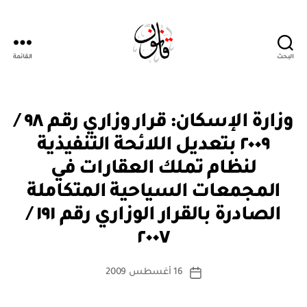
البحث
القائمة
Qanoon.om
ق
التصنيفات
وزارة الإسكان: قرار وزاري رقم ٩٨ /
ر
ار
٢٠٠٩ بتعديل اللائحة التنفيذية
و
زا
لنظام تملك العقارات في
ر
ي
المجمعات السياحية المتكاملة
الصادرة بالقرار الوزاري رقم ١٩١ /
بو
ا
٢٠٠٧
س
ط
كاتب
16 أغسطس 2009
ة
تاريخ
المقالة
ad
المقالة
m