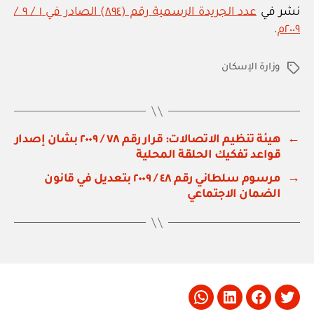
نشر في
عدد الجريدة الرسمية رقم (٨٩٤) الصادر في ١ / ٩ /
٢٠٠٩م
.
وزارة الإسكان
الوسوم
←
هيئة تنظيم الاتصالات: قرار رقم ٧٨ / ٢٠٠٩ بشان إصدار
قواعد تفكيك الحلقة المحلية
→
مرسوم سلطاني رقم ٤٨ / ٢٠٠٩ بتعديل في قانون
الضمان الاجتماعي
Whatsapp
LinkedIn
Facebook
Twitter