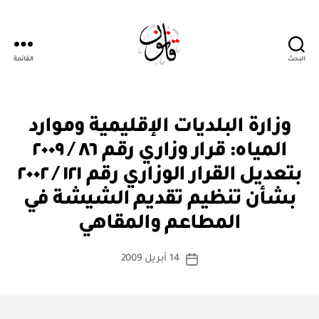
البحث
القائمة
Qanoon.om
ق
التصنيفات
وزارة البلديات الإقليمية وموارد
ر
ار
المياه: قرار وزاري رقم ٨٦ / ٢٠٠٩
و
زا
بتعديل القرار الوزاري رقم ١٢١ / ٢٠٠٢
ر
ي
بشأن تنظيم تقديم الشيشة في
بو
ا
المطاعم والمقاهي
س
ط
كاتب
14 أبريل 2009
ة
تاريخ
المقالة
ad
المقالة
m
in