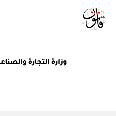
Qanoon.om
ق
التصنيفات
ر
ار
و
ز
ا
ر
ي