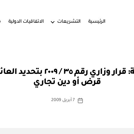
الرئيسية
التشريعات
الاتفاقيات الدولية
ف
بو
وزارة التجارة والصناعة: قرار 
ا
قرض أو دين تجاري
س
ط
ة
كاتب
7 أبريل 2009
تاريخ
a
المقالة
المقالة
d
m
in