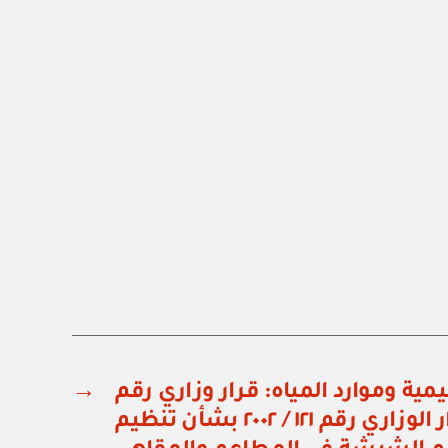
يمية وموارد المياه: قرار وزاري رقم
→
٨٦ / ٢٠٠٩ بتعديل القرار الوزاري رقم ١٢١ / ٢٠٠٢ بشأن تنظيم