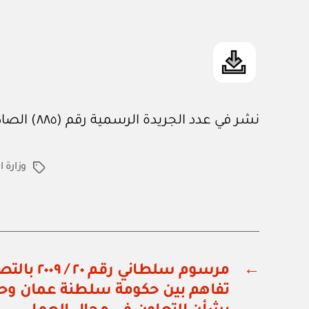
نشر في عدد الجريدة الرسمية رقم (٨٨٥) الصادر في ١٥ / ٤ / ٢٠٠٩م
وزارة ا
الوسوم
←
مرسوم سلطاني
تفاهم بين حكومة سلطنة عمان وح