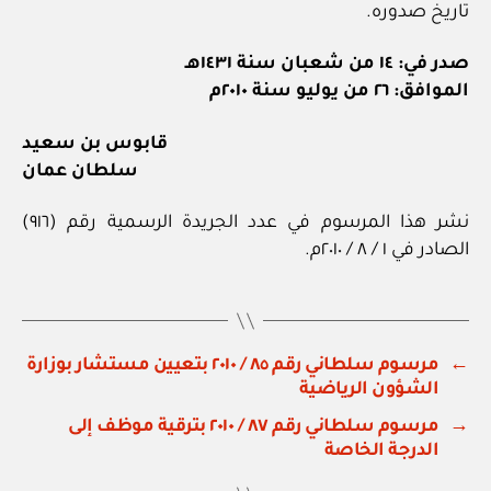
تاريخ صدوره.
صدر في: ١٤ من شعبان سنة ١٤٣١هـ
الموافق: ٢٦ من يوليو سنة ٢٠١٠م
قابوس بن سعيد
سلطان عمان
نشر هذا المرسوم في عدد الجريدة الرسمية رقم (٩١٦)
الصادر في ١ / ٨ / ٢٠١٠م.
←
مرسوم سلطاني رقم ٨٥ / ٢٠١٠ بتعيين مستشار بوزارة
الشؤون الرياضية
→
مرسوم سلطاني رقم ٨٧ / ٢٠١٠ بترقية موظف إلى
الدرجة الخاصة