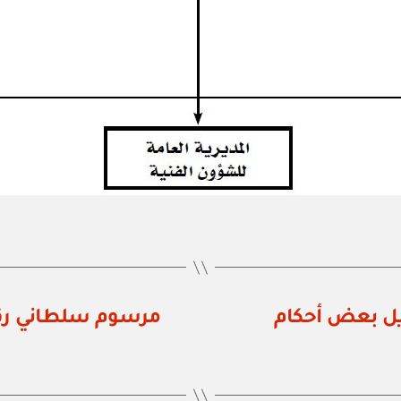
رقم ١١٥ / ٢٠١٠ بتعديل بعض أحكام
مرسوم سلطاني رقم ١١٧ / ٢٠١٠ بإنشاء محاكم 