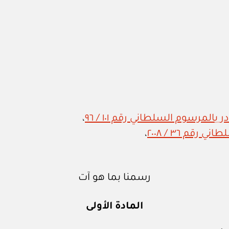
المرسوم السلطاني رقم ١٠١ / ٩٦
،
قم ٣٦ / ٢٠٠٨
،
رسمنا بما هو آت
المادة الأولى