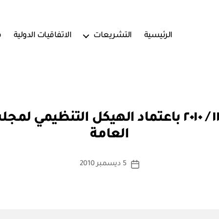
الرئيسية
التشريعات
الاتفاقيات الدولية
ف
بو
مرسوم سلطاني رقم ١١٦ / ٢٠١٠ باعتماد الهيكل ا
ا
العامة
س
ط
ة
كاتب
5 ديسمبر 2010
تاريخ
a
المقالة
المقالة
d
m
in