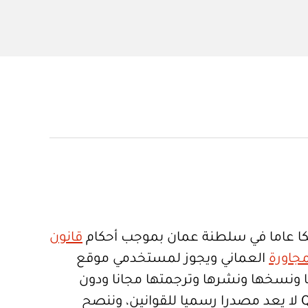
ا عاما في سلطنة عمان بموجب أحكام
قانون
جاورة
العماني ويجوز لمستخدمي موقع
تعمالها ونسخها ونشرها وترجمتها مجانا ودون
قيود. موقع Qanoon.om لا يعد مصدرا رسميا للقوانين، وننصح