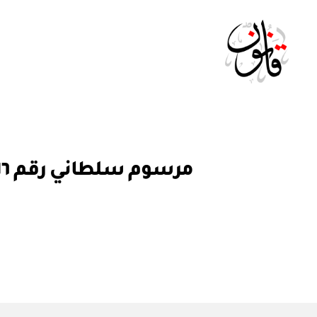
Qanoon.om
م
التصنيفات
ر
س
و
م
س
ل
ط
ان
ي