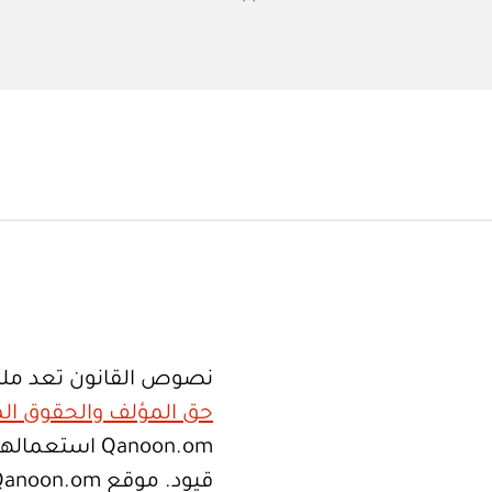
نصوص القانون تعد ملك
حق المؤلف والحقوق الم
Qanoon.om اس