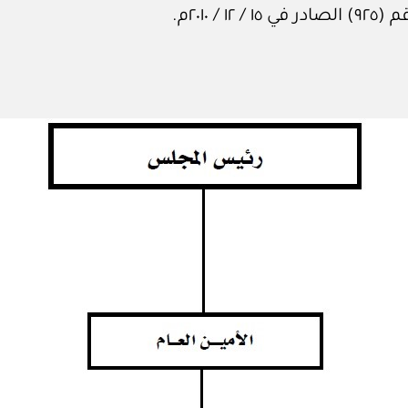
٢٠١٠م.