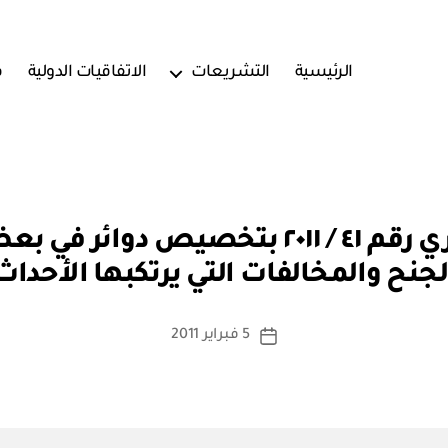
الرئيسية
التشريعات
الاتفاقيات الدولية
ف
بو
وزارة العدل: قرار وزاري رقم ٤١ / ٢٠١١ بت
ا
لجنح والمخالفات التي يرتكبها الأحداث
س
ط
ة
كاتب
5 فبراير 2011
تاريخ
a
المقالة
المقالة
d
m
in