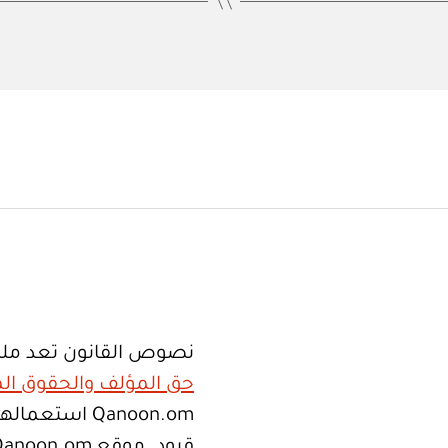
نصوص القانون تعد ملك
حق المؤلف والحقوق الم
Qanoon.om اس