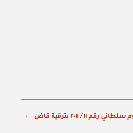
ني رقم ١١ / ٢٠١١ بترقية قاض
→