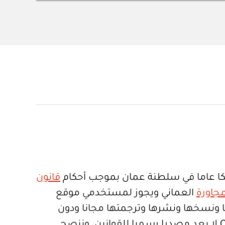
ا عاما في سلطنة عمان بموجب أحكام
قانون
جاورة
العماني ويجوز لمستخدمي موقع
تعمالها ونسخها ونشرها وترجمتها مجانا ودون
قيود. موقع Qanoon.om لا يعد مصدرا رسميا للقوانين، وننصح