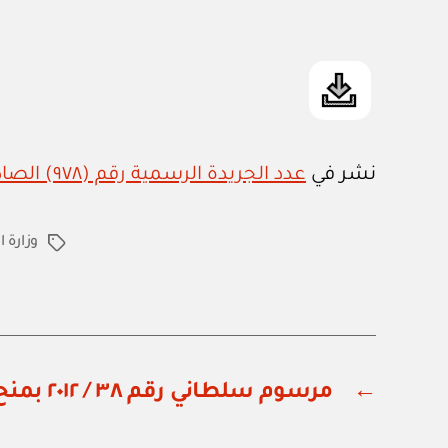
نشر في
عدد الجريدة الرسمية رقم (٩٧٨) الصادر في ٧ / ٧ / ٢٠١٢م
وزارة ا
الوسوم
←
مرسوم سلطاني رقم ٣٨ / ٢٠١٢ بمنح الجنسية العمانية