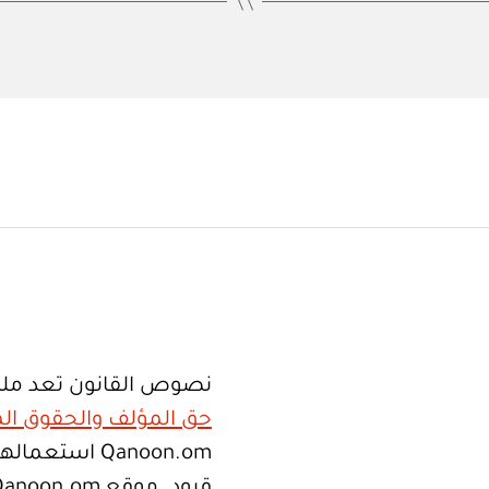
نصوص القانون تعد ملك
حق المؤلف والحقوق الم
Qanoon.om اس