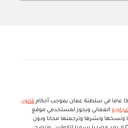
ا عاما في سلطنة عمان بموجب أحكام
قانون
جاورة
العماني ويجوز لمستخدمي موقع
تعمالها ونسخها ونشرها وترجمتها مجانا ودون
قيود. موقع Qanoon.om لا يعد مصدرا رسميا للقوانين، وننصح