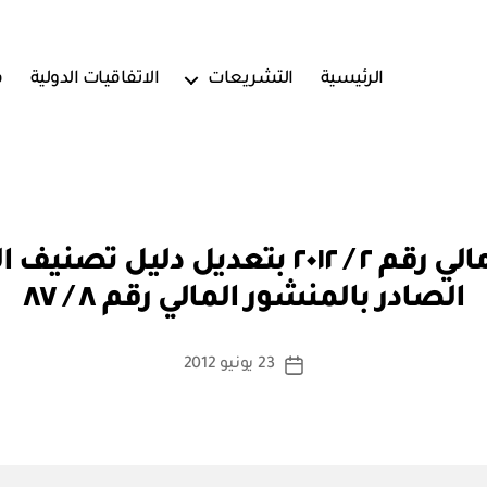
الرئيسية
التشريعات
الاتفاقيات الدولية
ف
بو
وزارة المالية: منشور مالي رقم ٢ / ٢٠١٢ بت
ا
الصادر بالمنشور المالي رقم ٨ / ٨٧
س
ط
ة
كاتب
23 يونيو 2012
تاريخ
a
المقالة
المقالة
d
m
in