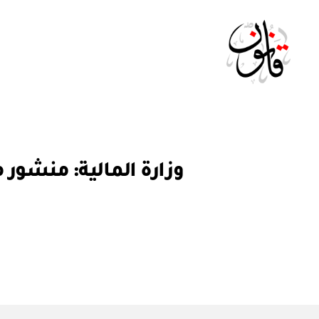
Qanoon.om
ق
التصنيفات
ر
ار
و
ز
ا
ر
ي