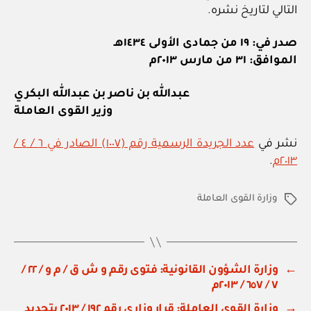
التالي لتاريخ نشره.
صدر في: ١٩ من جمادى الأولى ١٤٣٤هـ
الموافق: ٣١ من مارس ٢٠١٣م
عبدالله بن ناصر بن عبدالله البكري
وزير القوى العاملة
نشر في
عدد الجريدة الرسمية رقم (١٠٠٧) الصادر في ٦ / ٤ /
٢٠١٣م
.
وزارة القوى العاملة
الوسوم
←
وزارة الشؤون القانونية: فتوى رقم و ش ق / م و / ٢٢ /
٧ / ٦٥٧ / ٢٠١٣م
→
وزارة القوى العاملة: قرار وزاري رقم ١٩٢ / ٢٠١٣ بتحديد