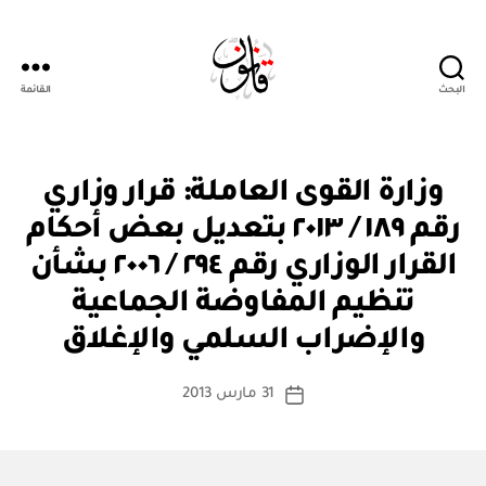
البحث
القائمة
Qanoon.om
ق
التصنيفات
وزارة القوى العاملة: قرار وزاري
ر
ار
رقم ١٨٩ / ٢٠١٣ بتعديل بعض أحكام
و
زا
القرار الوزاري رقم ٢٩٤ / ٢٠٠٦ بشأن
ر
ي
تنظيم المفاوضة الجماعية
بو
ا
والإضراب السلمي والإغلاق
س
ط
كاتب
31 مارس 2013
ة
تاريخ
المقالة
ad
المقالة
m
in