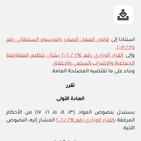
استنادا إلى
قانون العمل الصادر بالمرسوم السلطاني رقم
،
٣٥ / ٢٠٠٣
وإلى
القرار الوزاري رقم ٢٩٤ / ٢٠٠٦ بشأن تنظيم المفاوضة
الجماعية والإضراب السلمي والإغلاق
،
وبناء على ما تقتضيه المصلحة العامة.
تقرر
المادة الأولى
يستبدل بنصوص المواد (١٣، ١٤، ١٥، ١٦، ١٧) من الأحكام
المرفقة
بالقرار الوزاري رقم ٢٩٤ / ٢٠٠٦
المشار إليه، النصوص
الآتية: