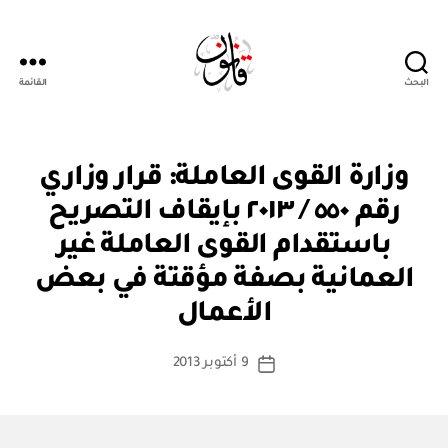
البحث
القائمة
Qanoon.om
ق
التصنيفات
وزارة القوى العاملة: قرار وزاري
ر
ار
رقم ٥٥٠ / ٢٠١٣ بإيقاف التصريح
و
زا
باستقدام القوى العاملة غير
ر
ي
العمانية بصفة مؤقتة في بعض
بو
ا
الأعمال
س
ط
كاتب
9 أكتوبر 2013
ة
تاريخ
المقالة
ad
المقالة
m
in