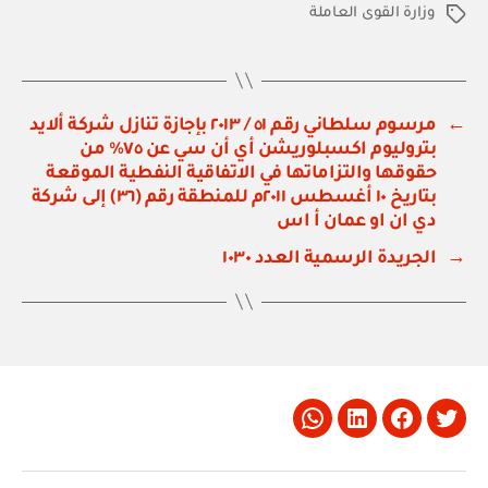
وزارة القوى العاملة
الوسوم
←
مرسوم سلطاني رقم ٥١ / ٢٠١٣ بإجازة تنازل شركة ألايد
بتروليوم اكسبلوريشن أي أن سي عن ٧٥٪ من
حقوقها والتزاماتها في الاتفاقية النفطية الموقعة
بتاريخ ١٠ أغسطس ٢٠١١م للمنطقة رقم (٣٦) إلى شركة
دي ان او عمان أ اس
→
الجريدة الرسمية العدد ١٠٣٠
Whatsapp
LinkedIn
Facebook
Twitter