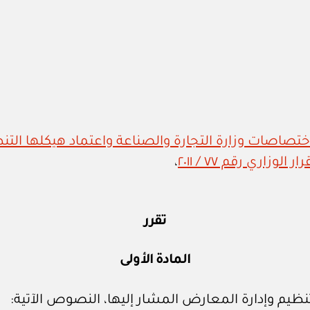
زاري رقم ٧٧ / ٢٠١١
،
تقرر
المادة الأولى