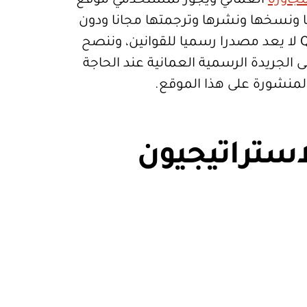
جاورة
العماني ويجوز لمستخدمي موقع
تعمالها ونسخها ونشرها وترجمتها مجانا ودون
قيود. موقع Qanoon.om لا يعد مصدرا رسميا للقوانين، وننصح
 الجريدة الرسمية العمانية عند الحاجة
المنشورة على هذا الموقع.
استراتيجيون