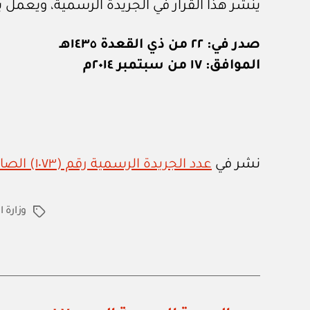
ينشر هذا القرار في الجريدة الرسمية، ويعمل به
صدر في: ٢٢ من ذي القعدة ١٤٣٥هـ
الموافق: ١٧ من سبتمبر ٢٠١٤م
نشر في
عدد الجريدة الرسمية رقم (١٠٧٣) الصادر في ١٢ / ١٠ / ٢٠١٤م
وزارة ا
الوسوم