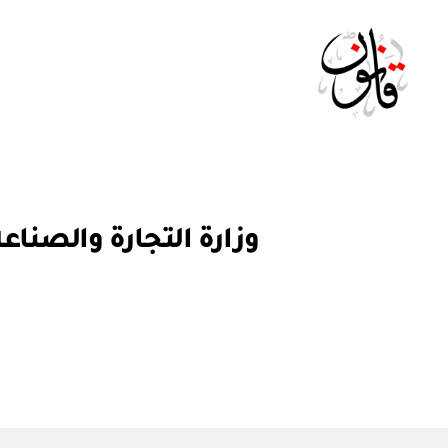
Qanoon.om
ق
التصنيفات
ر
ار
و
ز
ا
ر
ي