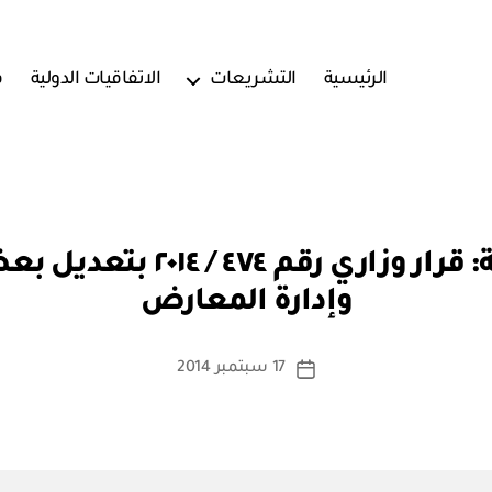
الرئيسية
التشريعات
الاتفاقيات الدولية
ف
بو
وزارة التجارة والصناعة: قرار
ا
وإدارة المعارض
س
ط
ة
كاتب
17 سبتمبر 2014
تاريخ
a
المقالة
المقالة
d
m
in