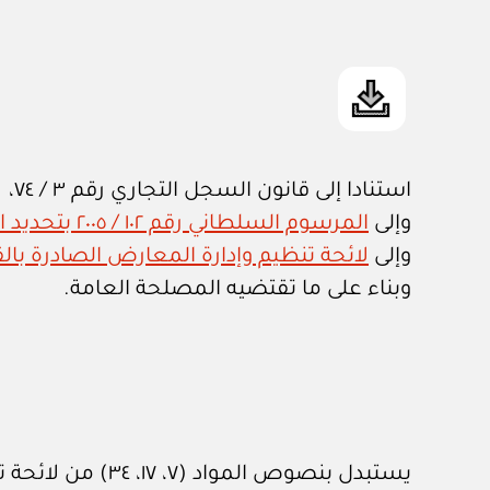
استنادا إلى قانون السجل التجاري رقم ٣ / ٧٤،
وإلى
المرسوم السلطاني رقم ١٠٢ / ٢٠٠٥ بتحديد اختصاصات وزارة التجارة والصناعة واعتماد هيكلها التنظيمي
وإلى
لائحة تنظيم وإدارة المعارض الصادرة بالقرار الو
وبناء على ما تقتضيه المصلحة العامة.
يستبدل بنصوص المواد (٧، ١٧، ٣٤) من لائحة تنظيم وإدارة المعارض المشار إليها، النصوص الآتية: