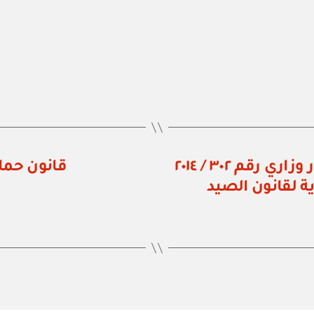
وزارة الزراعة والثروة السمكية: قرار وزاري رقم ٣٠٢ / ٢٠١٤
قانون حماي
ة لقانون الصيد