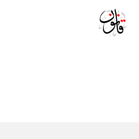
Qanoon.om
ال
التصنيفات
ج
ري
د
ة
ال
ر
س
م
ية