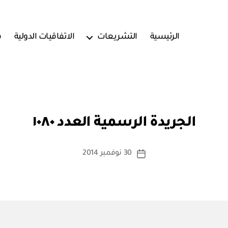
الرئيسية
التشريعات
الاتفاقيات الدولية
ف
بو
ا
الجريدة الرسمية العدد ١٠٨٠
س
ط
ة
كاتب
30 نوفمبر 2014
تاريخ
a
المقالة
المقالة
d
m
in