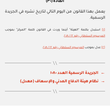
المادة (٣٠)
يعمل بهذا القانون من اليوم التالي لتاريخ نشره في الجريدة
الرسمية.
[١]
استبدل بكلمة “الهيئة” أينما وردت في القانون كلمة “المركز” بموجب
المرسوم السلطاني رقم ٢٢ / ٢٠١٨
.
[٢]
عدل بموجب
المرسوم السلطاني رقم ٢٢ / ٢٠١٨
.
←
الجريدة الرسمية العدد ١٠٨٠
→
نظام هيئة الدفاع المدني والإسعاف (معدل)