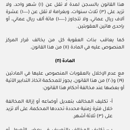
هذا القانون بالسجن لمدة لا تقل عن (١) شهر واحد، ولا
تزيد على (٣) ثلاث سنوات، وبغرامة لا تقل عن (١٠٠٠٠) عشرة
آلاف ريال عماني، ولا تتجاوز (١٠٠٠٠٠) مائة ألف ريال عماني، أو
بإحدى هاتين العقوبتين.
كما يعاقب بذات العقوبة كل من يخالف قرار المركز
المنصوص عليه في المادة (١١) من هذا القانون.
المادة (٢١)
مع عدم الإخلال بالعقوبات المنصوص عليها في المادتين
(١٩) و(٢٠) من هذا القانون، يجوز للمحكمة اتخاذ التدابير الآتية
أو بعضها عند مخالفة أحكام هذا القانون:
أ- تكليف المخالف بتعديل أوضاعه أو إزالة المخالفة
خلال فترة زمنية محددة تحددها المحكمة، على ألا تزيد
على (٣) ثلاثة أشهر.