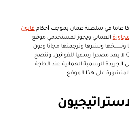
ا عاما في سلطنة عمان بموجب أحكام
قانون
جاورة
العماني ويجوز لمستخدمي موقع
تعمالها ونسخها ونشرها وترجمتها مجانا ودون
قيود. موقع Qanoon.om لا يعد مصدرا رسميا للقوانين، وننصح
 الجريدة الرسمية العمانية عند الحاجة
المنشورة على هذا الموقع.
استراتيجيون