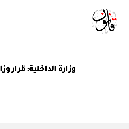
Qanoon.om
ق
التصنيفات
ر
ار
و
ز
ا
ر
ي