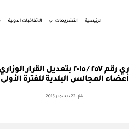
الرئيسية
التشريعات
الاتفاقيات الدولية
ف
بو
ا
أعضاء المجالس البلدية للفترة الأولى
س
ط
ة
كاتب
22 ديسمبر 2015
تاريخ
a
المقالة
المقالة
d
m
in