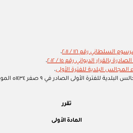
 السلطاني رقم ١١٦ / ٢٠١١
،
ة بالقرار الديواني رقم ١٥ / ٢٠١٢
،
،
الأولى الصادر في ٩ صفر ١٤٣٤ه الموافق ٢٣ ديسمبر ٢٠١٢م،
تقرر
المادة الأولى