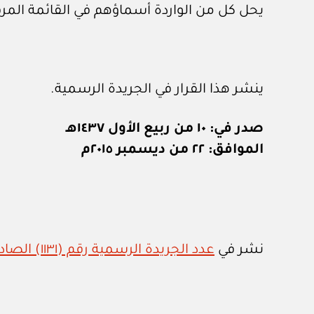
يحل كل من الواردة أسماؤهم في القائمة المر
ينشر هذا القرار في الجريدة الرسمية.
صدر في: ١٠ من ربيع الأول ١٤٣٧هـ
الموافق: ٢٢ من ديسمبر ٢٠١٥م
نشر في
عدد الجريدة الرسمية رقم (١١٣١) الصادر في ١٠ / ١ / ٢٠١٦م