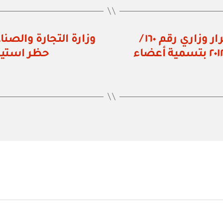
مكتب وزير الدولة ومحافظ ظفار: قرار وزاري رقم ١٦٠ /
٢٠١٥ بتعديل القرار الوزاري رقم ٥٠١ / ٢٠١٢ بتسمية أعضاء
حظر استيرا