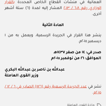
العمانية في منشآت القطاع الخاص المحددة
بالقرار
الوزاري رقم ٦٠٨ / ٢٠١٣
المشار إليه لمدة (٦) ستة أشهر
أخرى.
المادة الثانية
ينشر هذا القرار في الجريدة الرسمية، ويعمل به من ١
ديسمبر ٢٠١٥م.
صدر في: ١٤ من صفر ١٤٣٧هـ
الموافق: ٢٦ من نوفمبر ٢٠١٥م
عبدالله بن ناصر بن عبدالله البكري
وزير القوى العاملة
نشر في
عدد الجريدة الرسمية رقم (١١٢٦) الصادر في ٦ / ١٢ /
٢٠١٥م
.
وزارة القوى العاملة
الوسوم