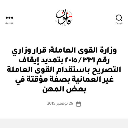
البحث
القائمة
Qanoon.om
ق
التصنيفات
وزارة القوى العاملة: قرار وزاري
ر
ار
رقم ٣٣١ / ٢٠١٥ بتمديد إيقاف
و
زا
التصريح باستقدام القوى العاملة
ر
ي
غير العمانية بصفة مؤقتة في
بو
ا
بعض المهن
س
ط
كاتب
26 نوفمبر 2015
ة
تاريخ
المقالة
ad
المقالة
m
in