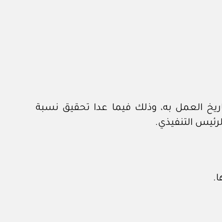
توفيق أوضاعها في مدة لا تتجاوز (٦) ستة أشهر من تاريخ العمل به، وذلك فيما عدا تحقيق نسبة
ا.