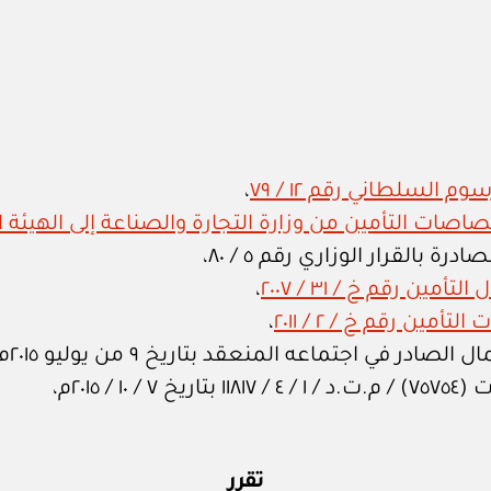
 السلطاني رقم ١٢ / ٧٩
،
 بالقرار الوزاري رقم ٥ / ٨٠،
ن رقم خ / ٣١ / ٢٠٠٧
،
ن رقم خ / ٢ / ٢٠١١
،
 في اجتماعه المنعقد بتاريخ ٩ من يوليو ٢٠١٥م،
 ٢٠١٥م،
تقرر