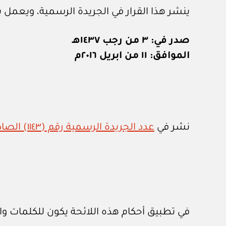
ينشر هذا القرار في الجريدة الرسمية، ويعمل به
صدر في: ٣ من رجب ١٤٣٧هـ
الموافق: ١١ من ابريل ٢٠١٦م
نشر في
عدد الجريدة الرسمية رقم (١١٤٣) الصادر في ١٧ / ٤ / ٢٠١٦م
في تطبيق أحكام هذه اللائحة يكون للكلمات وا