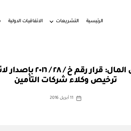
الرئيسية
التشريعات
الاتفاقيات الدولية
ف
بو
الهيئة العامة لسوق المال: 
ا
ترخيص وكلاء شركات التأمين
س
ط
ة
كاتب
11 أبريل 2016
تاريخ
a
المقالة
المقالة
d
m
in