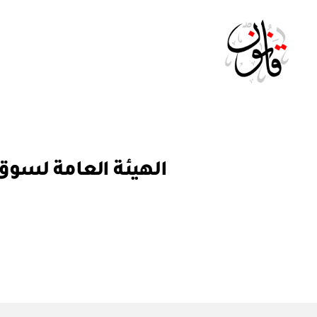
Qanoon.om
ق
التصنيفات
ر
ار
و
ز
ا
ر
ي