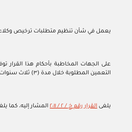
يعمل في شأن تنظيم متطلبات ترخيص وكلاء شر
التعمين المطلوبة خلال مدة (٣) ثلاث سنوات قابلة للتمديد لمدة لا تتجاوز (٦) ستة أشهر بقرار من الرئيس التنفيذي.
يلغى
القرار رقم خ / ٢ / ٢٠١١
المشار إليه، كما يلغ