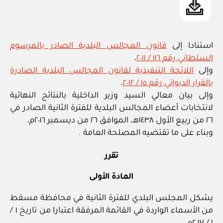
استنادا إلى
قانون المجالس البلدية الصادر بالمرسوم
السلطاني رقم ١١٦ / ٢٠١١
،
وإلى
اللائحة التنفيذية لقانون المجالس البلدية الصادرة
بالقرار الديواني رقم ١٥ / ٢٠١٢
،
وإلى بيان معالي السيد وزير الداخلية بالنتائج النهائية
لانتخابات أعضاء المجالس البلدية للفترة الثانية الصادر في
٢٦ من ربيع الأول ١٤٣٨هـ، الموافق ٢٦ من ديسمبر ٢٠١٦م،
وبناء على ما تقتضيه المصلحة العامة .
تقرر
المادة الأولى
يشكل المجلس البلدي للفترة الثانية في محافظة مسقط
من الأسماء الواردة في القائمة المرفقة اعتبارا من تاريخ ١ /