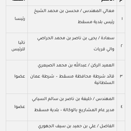
معالي المهندس / محسن بن محمد الشيخ
١
رئيسا
رئيس بلدية مسقط
سعادة / يحيى بن ناصر بن محمد الحراصي
نائبا
٢
والي قريات
للرئيس
العميد الركن / عبدالله بن محمد الصيعري
٣
قائد شرطة محافظة مسقط – شرطة عمان
عضوا
السلطانية
المهندس / خليفة بن ناصر بن سالم السيابي
٤
عضوا
مدير عام المشاريع بالوكالة – بلدية مسقط
الفاضل / علي بن حميد بن سيف الجهوري