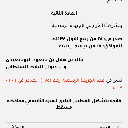
١ / ٢٠١٧م.
المادة الثانية
ينشر هذا القرار في الجريدة الرسمية.
صدر في: ٢٨ من ربيع الأول ١٤٣٨هـ
الموافق: ٢٨ من ديسمبر ٢٠١٦م
خالد بن هلال بن سعود البوسعيدي
وزير ديوان البلاط السلطاني
نشر في
عدد الجريدة الرسمية رقم (١١٧٥) الصادر في ١ / ١ /
٢٠١٧م
.
قائمة بتشكيل المجلس البلدي للفترة الثانية في محافظة
مسقط
م
الاسم
الصفة