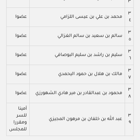
٣
٣
محمد بن علي بن عيسى اللزامي
عضوا
٤
٣
سالم بن سعيد بن سالم الغزالي
عضوا
٥
٣
سليم بن راشد بن سليم البوصافي
عضوا
٦
٣
مالك بن هلال بن حمود اليحمدي
عضوا
٧
٣
محمود بن عبدالقادر بن مير هادي الشهورزي
عضوا
٨
أمينا
٣
للسر
عبد الله بن خلفان بن مرهون المجيزي
٩
ومقررا
للمجلس