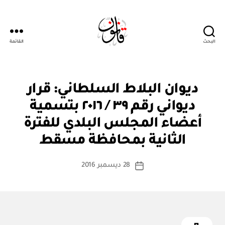
البحث
القائمة
Qanoon.om
ق
التصنيفات
ديوان البلاط السلطاني: قرار
ر
ار
ديواني رقم ٣٩ / ٢٠١٦ بتسمية
و
زا
أعضاء المجلس البلدي للفترة
بو
ر
ا
ي
الثانية بمحافظة مسقط
س
ط
كاتب
28 ديسمبر 2016
ة
تاريخ
المقالة
ad
المقالة
m
in