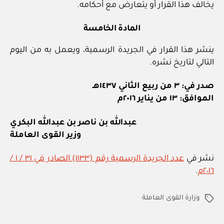
يخالف هذا القرار أو يتعارض مع أحكامه.
المادة الخامسة
ينشر هذا القرار في الجريدة الرسمية، ويعمل به من اليوم
التالي لتاريخ نشره.
صدر في: ٣ من ربيع الثاني ١٤٣٧هـ
الموافق: ١٣ من يناير ٢٠١٦م
عبدالله بن ناصر بن عبدالله البكري
وزير القوى العاملة
نشر في
عدد الجريدة الرسمية رقم (١١٣٣) الصادر في ٣١ / ١ /
٢٠١٦م
.
وزارة القوى العاملة
الوسوم