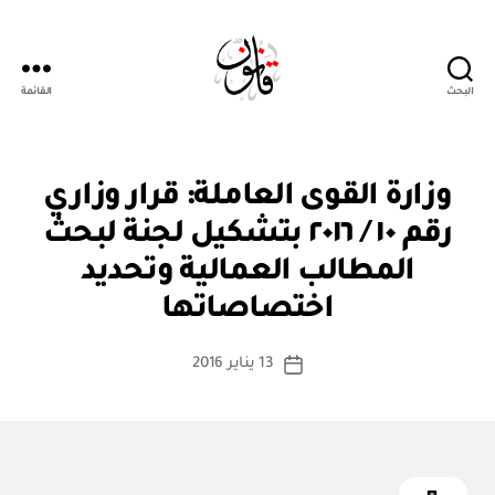
البحث
القائمة
Qanoon.om
ق
التصنيفات
وزارة القوى العاملة: قرار وزاري
ر
ار
رقم ١٠ / ٢٠١٦ بتشكيل لجنة لبحث
و
زا
المطالب العمالية وتحديد
بو
ر
ا
ي
اختصاصاتها
س
ط
كاتب
13 يناير 2016
ة
تاريخ
المقالة
ad
المقالة
m
in