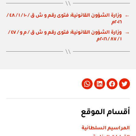
←
وزارة الشؤون القانونية: فتوى رقم و ش ق / ١٠ / ١ / ٤٨ /
٢٠١٦م
→
وزارة الشؤون القانونية: فتوى رقم و ش ق / م و / ٤٧ /
١ / ٨٧ / ٢٠١٦م
Whatsapp
LinkedIn
Facebook
Twitter
أقسام الموقع
المراسيم السلطانية