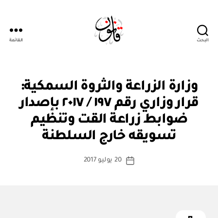
البحث
القائمة
Qanoon.om
ق
التصنيفات
وزارة الزراعة والثروة السمكية:
ر
ار
قرار وزاري رقم ١٩٧ / ٢٠١٧ بإصدار
و
زا
ضوابط زراعة القت وتنظيم
بو
ر
ا
ي
تسويقه خارج السلطنة
س
ط
كاتب
20 يوليو 2017
ة
تاريخ
المقالة
ad
المقالة
m
in