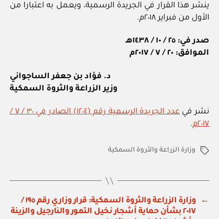
ينشر هذا القرار في الجريدة الرسمية، ويعمل به اعتبارا من
الأول من فبراير ٢٠١٨م.
صدر في: ٢٥ / ١٠ / ١٤٣٨هـ
الموافق: ٢٠ / ٧ / ٢٠١٧م
د. فؤاد بن جعفر الساجواني
وزير الزراعة والثروة السمكية
نشر في
عدد الجريدة الرسمية رقم (١٢٠٤) الصادر في ٣٠ / ٧ /
٢٠١٧م
.
وزارة الزراعة والثروة السمكية
الوسوم
←
وزارة الزراعة والثروة السمكية: قرار وزاري رقم ١٩٥ /
٢٠١٧ بشأن حماية أشجار نخيل التمور والنارجيل والزينة