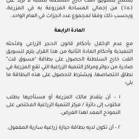
يسمح بتسويق القت خارج السلطنة بنسبة لا تزيد على
(٥٠٪) من إجمالي المساحة المزروعة به في المزرعة،
ويحسب ذلك وفقا لمجموع عدد الجزات في العام الواحد.
المادة الرابعة
مع عدم الإخلال بأحكام قانون الحجر الزراعي ولائحته
التنفيذية وأحكام المادة الثانية من هذا القرار، يلزم لتسويق
القت خارج السلطنة الحصول على بطاقة “مسوق قت”
صادرة من دوائر ومراكز التنمية الزراعية التي تقع المزرعة في
نطاق اختصاصها، ويشترط للحصول على هذه البطاقة ما
يلي:
١ – أن يتقدم مالك المزرعة أو مستأجرها بطلب
مكتوب إلى دائرة / مركز التنمية الزراعية المختص على
النموذج المعد لهذا الغرض.
٢ – أن تكون لديه بطاقة حيازة زراعية سارية المفعول.