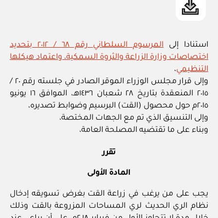
استنادا إلى
المرسوم السلطاني رقم ٦٨ / ٢٠١٢ بتحديد
اختصاصات وزارة الزراعة والثروة السمكية، واعتماد هيكلها
التنظيمي
،
وإلى قرار مجلس الوزراء الموقر الصادر في جلسته رقم ٢٠ /
٢٠١٥ المنعقدة بتاريخ ٢٨ شعبان ١٤٣٦هـ، الموافق ١٦ يونيو
٢٠١٥م حول محصول (القت) البرسيم وضوابط تصديره،
وإلى التنسيق الذي تم مع الجهات المختصة،
وبناء على ما تقتضيه المصلحة العامة،
تقرر
المادة الأولى
يجب على من يرغب في زراعة القت بغرض تسويقه إدخال
نظام الري الحديث لري المساحات المزروعة بالقت وذلك