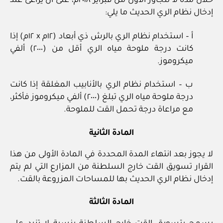
خلال مدة لا تتجاوز الأول من فبراير ٢٠١٨م، على أن يراعى عند
إدخال نظام الري الحديث ما يلي:
أ – استخدام نظام الري بالرش ذي أبعاد (١٢م x ١٢م) إذا
كانت درجة ملوحة مياه الري أقل من (٢٠٠٠) ألفي
ميكروموز.
ب – استخدام نظام الري بالأنابيب المغلقة إذا كانت
درجة ملوحة مياه الري تبلغ (٢٠٠٠) ألفي ميكروموز فأكثر،
مع مراعاة درجة تحمل القت للملوحة.
المادة الثانية
لا يجوز بعد انتهاء المدة المحددة في المادة الأولى من هذا
القرار تسويق القت خارج السلطنة من المزارع التي لم يتم
إدخال نظام الري الحديث بها للمساحات المزروعة بالقت.
المادة الثالثة