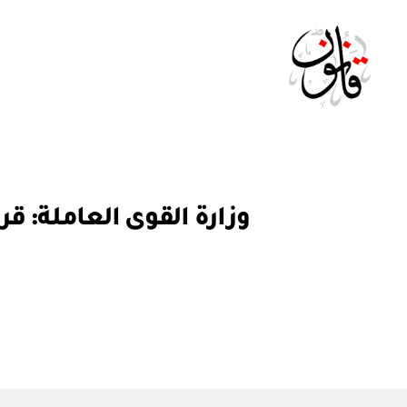
Qanoon.om
ق
التصنيفات
ر
ار
و
ز
ا
ر
ي