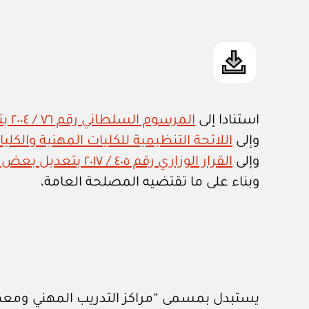
استنادا إلى
المرسوم السلطاني رقم ٧٦ / ٢٠٠٤ بتحديد اختصاصات وزارة القوى العاملة واعتماد هيكلها التنظيمي
وإلى
اللائحة التنظيمية للكليات المهنية والكليات ال
وإلى
القرار الوزاري رقم ٤٠٥ / ٢٠١٧ بتعديل بعض أحكام اللائحة التنظيمية لمراكز التدريب المهني ومعاهد تأهيل الصيادين الحكومية
وبناء على ما تقتضيه المصلحة العامة،
يستبدل بمسمى “مراكز التدريب المهني ومعهد