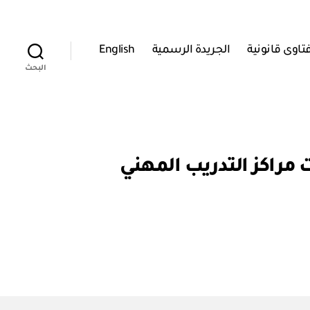
تاوى قانونية
الجريدة الرسمية
English
البحث
م ٤٠٦ / ٢٠١٧ بتعديل مسميات مراكز التدريب المهني