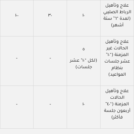
علاج وتأهيل
الرباط الصليبي
١٠٠
٣٠
١٠
(لمدة “٦” ستة
أشهر)
علاج وتأهيل
الحالات غير
٥
المزمنة (“١٠”
–
–
(لكل “١٠” عشر
عشر جلسات
جلسات)
بنظام
المواعيد)
علاج وتأهيل
الحالات
المزمنة (“٤٠”
١٠
–
–
أربعون جلسة
فأكثر)