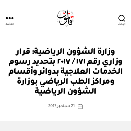
البحث
القائمة
Qanoon.om
ق
التصنيفات
وزارة الشؤون الرياضية: قرار
ر
ار
وزاري رقم ١٧١ / ٢٠١٧ بتحديد رسوم
و
زا
الخدمات العلاجية بدوائر وأقسام
ر
ي
ومراكز الطب الرياضي بوزارة
بو
ا
الشؤون الرياضية
س
ط
كاتب
21 سبتمبر 2017
ة
تاريخ
المقالة
ad
المقالة
m
in