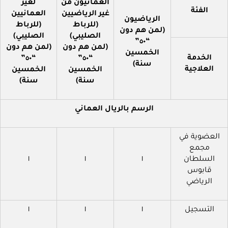
العمانيون من
لغير
الفئة
غير الرياضيين
العمانيين
الرياضيون
(للرباط
(للرباط
(لمن هم دون
الصليبي)
الصليبي)
“٥٠”
(لمن هم دون
(لمن هم دون
الخمسين
الخدمة
“٥٠”
“٥٠”
سنة)
العلاجية
الخمسين
الخمسين
سنة)
سنة)
الرسم بالريال العماني
العضوية في
مجمع
السلطان
١
١
١
قابوس
الرياضي
التسجيل
١
١
١