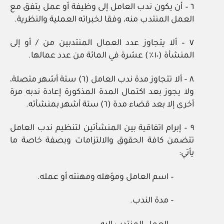
٦ – أن يكون ندب العامل إلى وظيفة أو عمل يتفق مع
العمل المنتدب منه، وفقا لخبراته العملية والنظرية.
٧ – ألا يتجاوز عدد العمال المنتدبين من / أو إلى
المنشأة (١٠٪) عشرة في المائة من عدد عمالها.
٨ – ألا تتجاوز مدة ندب العامل (٦) ستة أشهر متصلة،
ولا يجوز بعد اكتمال المدة المذكورة إعادة ندبه مرة
أخرى إلا بعد قضاء مدة (٦) ستة أشهر بمنشأته.
٩ – إبرام اتفاقية بين المنشأتين لتنظيم ندب العامل
تتضمن كافة الحقوق والالتزامات وبصفة خاصة ما
يأتي:
– اسم العامل ومؤهله ومهنته أو عمله.
– مدة الندب.