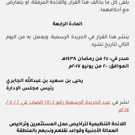
يلغى كل ما يخالف هذا القرار، واللائحة المرفقة، أو يتعارض
مع أحكامهما.
المادة الرابعة
ينشر هذا القرار في الجريدة الرسمية، ويعمل به من اليوم
التالي لتاريخ نشره.
صدر في: ٢٥ من رمضان ١٤٣٨هـ
الموافق: ٢٠ من يونيو ٢٠١٧م
يحيى بن سعيد بن عبدالله الجابري
رئيس مجلس الإدارة
نشر في
عدد الجريدة الرسمية رقم (١٢٠٠) الصادر في ٢ / ٧ /
٢٠١٧م
.
اللائحة التنظيمية لتراخيص عمل المستثمرين وتراخيص
العمالة الأجنبية وقواعد نقلهم وندبهم بالمنطقة