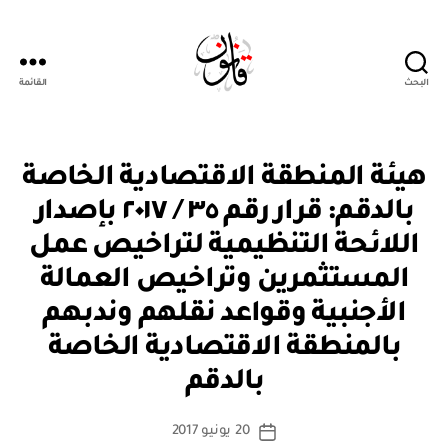
البحث
القائمة
Qanoon.om
ق
التصنيفات
هيئة المنطقة الاقتصادية الخاصة
ر
ار
بالدقم: قرار رقم ٣٥ / ٢٠١٧ بإصدار
و
زا
اللائحة التنظيمية لتراخيص عمل
ر
ي
المستثمرين وتراخيص العمالة
الأجنبية وقواعد نقلهم وندبهم
بالمنطقة الاقتصادية الخاصة
بو
ا
بالدقم
س
ط
كاتب
20 يونيو 2017
ة
تاريخ
المقالة