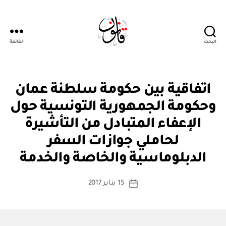
البحث
القائمة
Qanoon.om
ا
التصنيفات
اتفاقية بين حكومة سلطنة عمان
ت
ف
وحكومة الجمهورية التونسية حول
ا
ق
الإعفاء المتبادل من التأشيرة
ي
ة
لحاملي جوازات السفر
بو
د
ا
و
الدبلوماسية والخاصة والخدمة
س
ل
ي
ط
كاتب
ة
15 يناير 2017
ة
تاريخ
المقالة
ad
المقالة
m
in