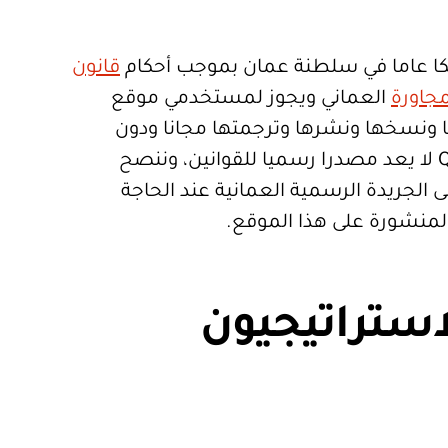
ا عاما في سلطنة عمان بموجب أحكام
قانون
جاورة
العماني ويجوز لمستخدمي موقع
تعمالها ونسخها ونشرها وترجمتها مجانا ودون
قيود. موقع Qanoon.om لا يعد مصدرا رسميا للقوانين، وننصح
 الجريدة الرسمية العمانية عند الحاجة
المنشورة على هذا الموقع.
استراتيجيون