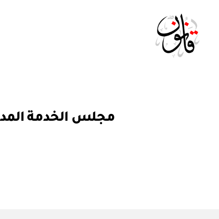
Qanoon.om
ق
التصنيفات
ر
ار
و
ز
ا
ر
ي