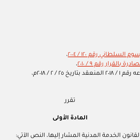
لسلطاني رقم ١٢٠ / ٢٠٠٤
،
 بالقرار رقم ٩ / ٢٠١٠
،
/ ٢ / ٢٠١٨م،
تقرر
المادة الأولى