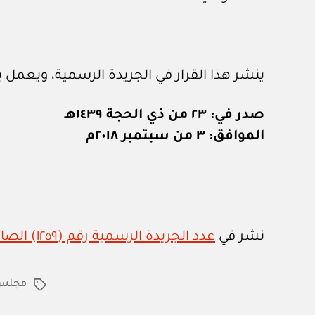
ينشر هذا القرار في الجريدة الرسمية، ويعمل به
صدر في: ٢٣ من ذي الحجة ١٤٣٩هـ
الموافق: ٣ من سبتمبر ٢٠١٨م
نشر في
عدد الجريدة الرسمية رقم (١٢٥٩) الصادر في ٩ / ٩ / ٢٠١٨م
مجلس ا
الوسوم