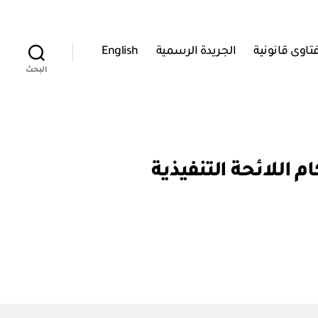
تاوى قانونية
الجريدة الرسمية
English
البحث
٢٠١ بتعديل بعض أحكام اللائحة التنفيذية