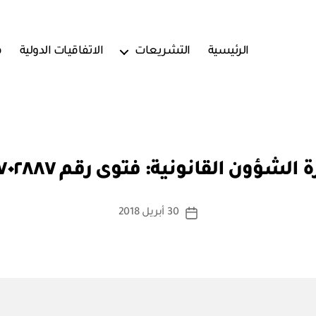
الرئيسية
التشريعات
الاتفاقيات الدولية
ف
بو
ا
س
ط
ة
fa
t
 الشؤون القانونية: فتوى رقم ١٨٢٧٠٢٨٨٧
w
a
كاتب
30 أبريل 2018
@
تاريخ
المقالة
q
المقالة
a
n
o
o
n.