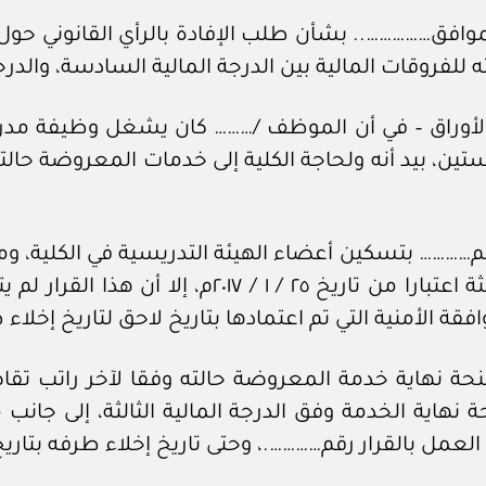
الموافق…………….. بشأن طلب الإفادة بالرأي القانوني 
 للفروقات المالية بين الدرجة المالية السادسة، والدرجة 
أوراق – في أن الموظف /……… كان يشغل وظيفة مدرس 
تين، بيد أنه ولحاجة الكلية إلى خدمات المعروضة حا
خ ٢٦ / ٣ / ٢٠١٧م صدر القرار رقم………… بتسكين أعضاء الهيئة التدريس
في وظيفة أستاذ مساعد بالدرجة المالية الثالثة اعتب
فقة الأمنية التي تم اعتمادها بتاريخ لاحق لتاريخ إخلاء
ة نهاية خدمة المعروضة حالته وفقا لآخر راتب تقاضاه
هاية الخدمة وفق الدرجة المالية الثالثة، إلى جانب مط
بالقرار رقم………….، وحتى تاريخ إخلاء طرفه بتاريخ ٥ / ١٠ / ٢٠١٧م