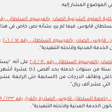
 في الموضوع المشار إليه.
لية العلوم الشرعية الصادر بالمرسوم السلطاني رقم ٣٥ / ١٤
 السلطان قابوس، فيما لم يرد بشأنه نص خاص في هذا ال
ابوس الصادر بالمرسوم السلطاني رقم ٧١ / ٢٠٠٦
عل
 الخدمة المدنية ولائحته التنفيذية”.
در بالمرسوم السلطاني رقم ١٢٠ / ٢٠٠٤
على أنه: “يست
انتهاء خدمته منحة بواقع راتب ش
النسبة لشاغلي وظائف الدرجات من (السابعة حتى الرابع
اثني عشر ألف ريال”.
 جامعة السلطان قابوس الصادرة بالقرار رقم ٢٣٣ / ٢٠٠٩
نون الخدمة المدنية ولائحته التنفيذية”.