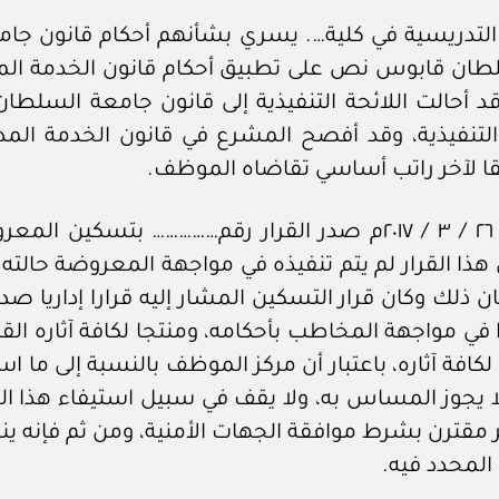
التدريسية في كلية…. يسري بشأنهم أحكام قانون جا
ان قابوس نص على تطبيق أحكام قانون الخدمة المدني
 وقد أحالت اللائحة التنفيذية إلى قانون جامعة الس
 التنفيذية، وقد أفصح المشرع في قانون الخدمة ال
ا لآخر راتب أساسي تقاضاه الموظف.
وبتطبيق ما تقدم، ولما كان الثابت أنه بتاريخ ٢٦ / ٣ / ٢٠١٧م صدر
الثالثة اعتبارا من تاريخ ٢٥ / ١ / ٢٠١٧م،وأن هذا القرار لم يتم تنفيذه في مواج
ان ذلك وكان قرار التسكين المشار إليه قرارا إداريا ص
في مواجهة المخاطب بأحكامه، ومنتجا لكافة آثاره القان
به لكافة آثاره، باعتبار أن مركز الموظف بالنسبة إلى ما
 لا يجوز المساس به، ولا يقف في سبيل استيفاء هذا ال
 غير مقترن بشرط موافقة الجهات الأمنية، ومن ثم فإنه 
 المحدد فيه.