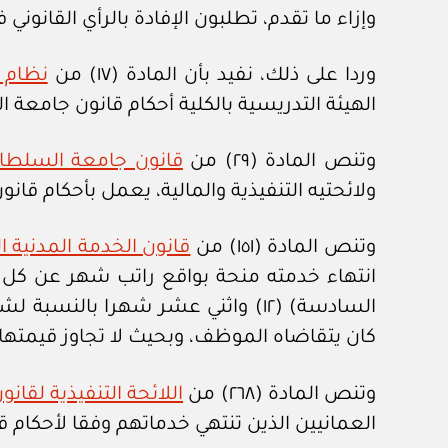
وإزاء ما تقدم، تطلبون الإفادة بالرأي القانوني
وردا على ذلك، نفيد بأن المادة (١٧) من
نظام ك
الهيئة التدريسية بالكلية أحكام قانون جامعة
وتنص المادة (٢٩) من
قانون جامعة السلطان ق
ولائحتيه التنفيذية والمالية، يعمل بأحكام قانون
وتنص المادة (١٥١) من
قانون الخدمة المدنية الصا
السادسة) (١٢) واثني عشر شهرا ب
كان يتقاضاه الموظف، وبحيث لا تجاوز قيمتها 
وتنص المادة (٢٦٨) من
اللائحة التنفيذية لقانون
العمانيين الذين تنتهي خدماتهم وفقا لأحكام قا