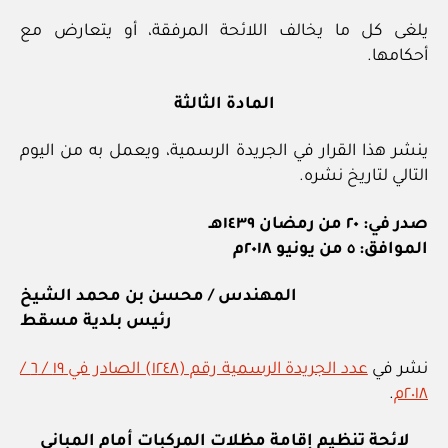
يلغى كل ما يخالف اللائحة المرفقة، أو يتعارض مع
أحكامها.
المادة الثالثة
ينشر هذا القرار في الجريدة الرسمية، ويعمل به من اليوم
التالي لتاريخ نشره.
صدر في: ٢٠ من رمضان ١٤٣٩هـ
الموافق: ٥ من يونيو ٢٠١٨م
المهندس / محسن بن محمد الشيخ
رئيس بلدية مسقط
نشر في
عدد الجريدة الرسمية رقم (١٢٤٨) الصادر في ١٩ / ٦ /
٢٠١٨م
.
لائحة تنظيم إقامة مظلات المركبات
أمام المباني