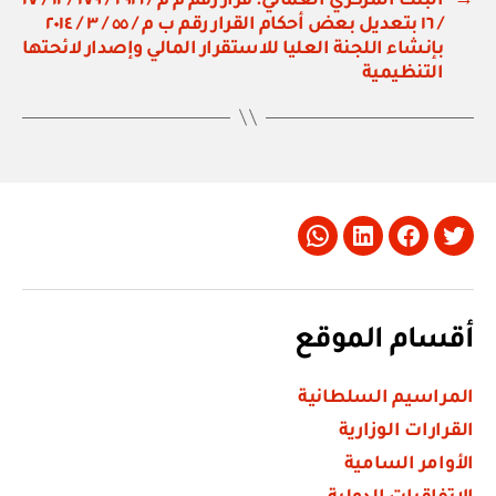
→
البنك المركزي العماني: قرار رقم م م / ٢٩١٦ / ١٧٩ / ١٢ / ١٧
/ ١٦ بتعديل بعض أحكام القرار رقم ب م / ٥٥ / ٣ / ٢٠١٤
بإنشاء اللجنة العليا للاستقرار المالي وإصدار لائحتها
التنظيمية
Whatsapp
LinkedIn
Facebook
Twitter
أقسام الموقع
المراسيم السلطانية
القرارات الوزارية
الأوامر السامية