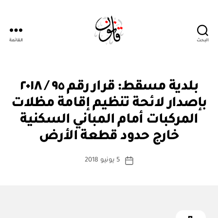
البحث
القائمة
Qanoon.om
ق
التصنيفات
بلدية مسقط: قرار رقم ٩٥ / ٢٠١٨
ر
ار
بإصدار لائحة تنظيم إقامة مظلات
و
زا
المركبات أمام المباني السكنية
بو
ر
ا
ي
خارج حدود قطعة الأرض
س
ط
كاتب
5 يونيو 2018
ة
تاريخ
المقالة
ad
المقالة
m
in