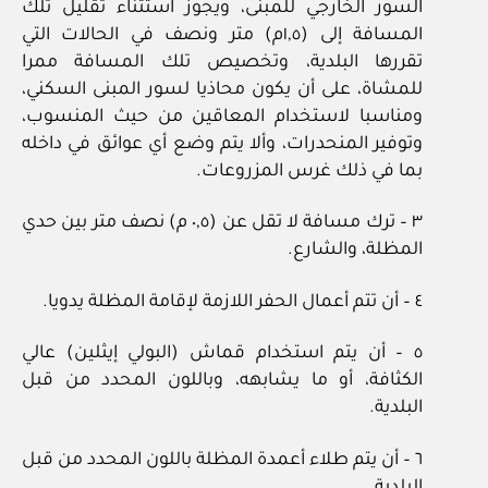
السور الخارجي للمبنى، ويجوز استثناء تقليل تلك
المسافة إلى (١,٥م) متر ونصف في الحالات التي
تقررها البلدية، وتخصيص تلك المسافة ممرا
للمشاة، على أن يكون محاذيا لسور المبنى السكني،
ومناسبا لاستخدام المعاقين من حيث المنسوب،
وتوفير المنحدرات، وألا يتم وضع أي عوائق في داخله
بما في ذلك غرس المزروعات.
٣ – ترك مسافة لا تقل عن (٠,٥ م) نصف متر بين حدي
المظلة، والشارع.
٤ – أن تتم أعمال الحفر اللازمة لإقامة المظلة يدويا.
٥ – أن يتم استخدام قماش (البولي إيثلين) عالي
الكثافة، أو ما يشابهه، وباللون المحدد من قبل
البلدية.
٦ – أن يتم طلاء أعمدة المظلة باللون المحدد من قبل
البلدية.