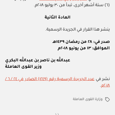
(٦) ستة أشهر أخرى، تبدأ من ٣٠ يوليو ٢٠١٨م.
المادة الثانية
ينشر هذا القرار في الجريدة الرسمية.
صدر في: ٢٨ من رمضان ١٤٣٩هـ
الموافق: ١٣ من يونيو ٢٠١٨م
عبدالله بن ناصر بن عبدالله البكري
وزير القوى العاملة
نشر في
عدد الجريدة الرسمية رقم (١٢٤٩) الصادر في ٢٤ / ٦ /
٢٠١٨م
.
وزارة القوى العاملة
الوسوم