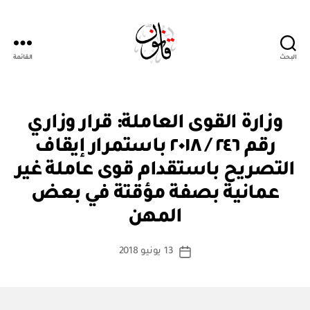
البحث
القائمة
Qanoon.om
ق
التصنيفات
وزارة القوى العاملة: قرار وزاري
ر
ار
رقم ٢٤٦ / ٢٠١٨ باستمرار إيقاف
و
زا
التصريح باستقدام قوى عاملة غير
ر
ي
عمانية بصفة مؤقتة في بعض
بو
ا
المهن
س
ط
كاتب
13 يونيو 2018
ة
تاريخ
المقالة
ad
المقالة
m
in