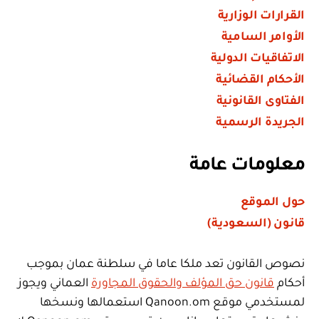
القرارات الوزارية
الأوامر السامية
الاتفاقيات الدولية
الأحكام القضائية
الفتاوى القانونية
الجريدة الرسمية
معلومات عامة
حول الموقع
قانون (السعودية)
نصوص القانون تعد ملكا عاما في سلطنة عمان بموجب
أحكام
قانون حق المؤلف والحقوق المجاورة
العماني ويجوز
لمستخدمي موقع Qanoon.om استعمالها ونسخها