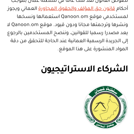
نصوص القانون تعد ملكا عاما في سلطنة عمان بموجب
أحكام
قانون حق المؤلف والحقوق المجاورة
العماني ويجوز
لمستخدمي موقع Qanoon.om استعمالها ونسخها
ونشرها وترجمتها مجانا ودون قيود. موقع Qanoon.om لا
يعد مصدرا رسميا للقوانين، وننصح المستخدمين بالرجوع
إلى الجريدة الرسمية العمانية عند الحاجة للتحقق من دقة
المواد المنشورة على هذا الموقع.
الشركاء الاستراتيجيون