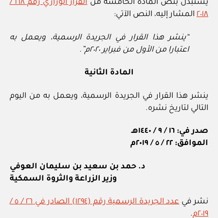
يستبدل بنص المادة الخامسة من
القرار الوزاري رقم ٢١٨ /
٢٠١٨
المشار إليه، النص الآتي:
“ينشر هذا القرار في الجريدة الرسمية، ويعمل به
اعتبارا من الأول من فبراير ٢٠٢٠م”.
المادة الثانية
ينشر هذا القرار في الجريدة الرسمية، ويعمل به من اليوم
التالي لتاريخ نشره.
صدر في: ١٦ / ٩ / ١٤٤٠هـ
الموافق: ٢٢ / ٥ / ٢٠١٩م
د. حمد بن سعيد بن سليمان العوفي
وزير الزراعة والثروة السمكية
نشر في
عدد الجريدة الرسمية رقم (١٢٩٤) الصادر في ٢٦ / ٥ /
٢٠١٩م
.