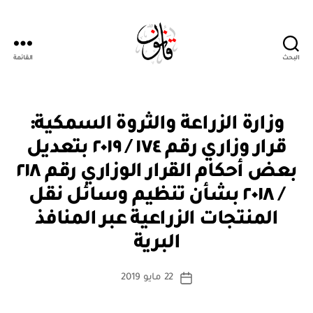
البحث
القائمة
Qanoon.om
ق
التصنيفات
وزارة الزراعة والثروة السمكية:
ر
ار
قرار وزاري رقم ١٧٤ / ٢٠١٩ بتعديل
و
زا
بعض أحكام القرار الوزاري رقم ٢١٨
ر
ي
/ ٢٠١٨ بشأن تنظيم وسائل نقل
المنتجات الزراعية عبر المنافذ
بو
ا
البرية
س
ط
كاتب
22 مايو 2019
ة
تاريخ
المقالة
ad
المقالة
m