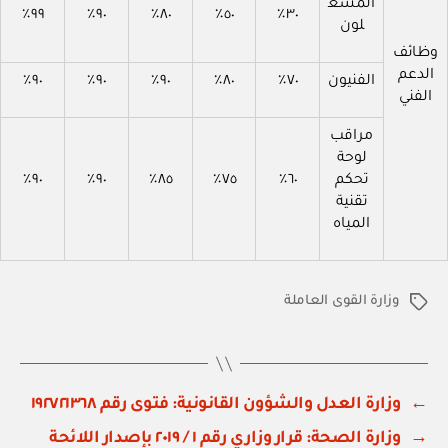
المشغ
٩٩٪
٩٠٪
٨٠٪
٥٠٪
٣٠٪
لون
وظائف
الدعم
الفنيون
٧٠٪
٨٠٪
٩٠٪
٩٠٪
٩٠٪
الفني
مراقب
لوحة
تحكم
٦٠٪
٧٥٪
٨٥٪
٩٠٪
٩٠٪
تقنية
المياه
وزارة القوى العاملة
الوسوم
←
وزارة العدل والشؤون القانونية: فتوى رقم ١٩٢٧٢١٣٦٨
→
وزارة الصحة: قرار وزاري رقم ١ / ٢٠١٩ بإصدار اللائحة