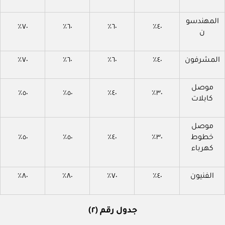
المهندسو
٧٠٪
٦٠٪
٦٠٪
٤٠٪
ن
المشرفون
٤٠٪
٦٠٪
٦٠٪
٧٠٪
موصل
٥٠٪
٥٠٪
٤٠٪
٣٠٪
كابلات
موصل
خطوط
٣٠٪
٤٠٪
٥٠٪
٥٠٪
كهرباء
الفنيون
٤٠٪
٧٠٪
٨٠٪
٨٠٪
جدول رقم (٢)