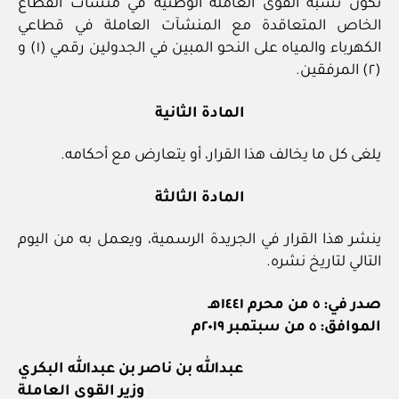
تكون نسبة القوى العاملة الوطنية في منشآت القطاع
الخاص المتعاقدة مع المنشآت العاملة في قطاعي
الكهرباء والمياه على النحو المبين في الجدولين رقمي (١) و
(٢) المرفقين.
المادة الثانية
يلغى كل ما يخالف هذا القرار، أو يتعارض مع أحكامه.
المادة الثالثة
ينشر هذا القرار في الجريدة الرسمية، ويعمل به من اليوم
التالي لتاريخ نشره.
صدر في: ٥ من محرم ١٤٤١هـ
الموافق: ٥ من سبتمبر ٢٠١٩م
عبدالله بن ناصر بن عبدالله البكري
وزير القوى العاملة