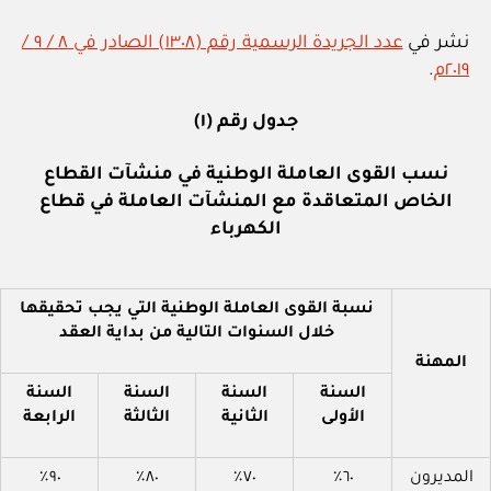
نشر في
عدد الجريدة الرسمية رقم (١٣٠٨) الصادر في ٨ / ٩ /
٢٠١٩م
.
جدول رقم (١)
نسب القوى العاملة الوطنية في منشآت القطاع
الخاص المتعاقدة مع المنشآت العاملة في قطاع
الكهرباء
نسبة القوى العاملة الوطنية التي يجب تحقيقها
خلال السنوات التالية من بداية العقد
المهنة
السنة
السنة
السنة
السنة
الأولى
الثانية
الثالثة
الرابعة
المديرون
٦٠٪
٧٠٪
٨٠٪
٩٠٪