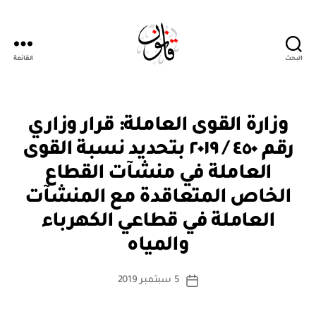
البحث
القائمة
Qanoon.om
ق
التصنيفات
وزارة القوى العاملة: قرار وزاري
ر
ار
رقم ٤٥٠ / ٢٠١٩ بتحديد نسبة القوى
و
زا
العاملة في منشآت القطاع
ر
ي
الخاص المتعاقدة مع المنشآت
العاملة في قطاعي الكهرباء
بو
ا
والمياه
س
ط
كاتب
5 سبتمبر 2019
ة
تاريخ
المقالة
ad
المقالة
m