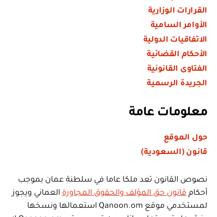
القرارات الوزارية
الأوامر السامية
الاتفاقيات الدولية
الأحكام القضائية
الفتاوى القانونية
الجريدة الرسمية
معلومات عامة
حول الموقع
قانون (السعودية)
نصوص القانون تعد ملكا عاما في سلطنة عمان بموجب
أحكام
قانون حق المؤلف والحقوق المجاورة
العماني ويجوز
لمستخدمي موقع Qanoon.om استعمالها ونسخها