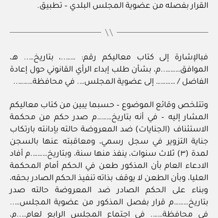
القرار بفصله من عضوية المجلس البلدي – تطبيق.
فبالإشارة إلى كتاب معاليكم رقم: ……..، بتاريخ….. هـ،
الموافق………..م، بشأن طلب إبداء الرأي القانوني حول إعادة
الفاضل / ………… إلى عضوية المجلس…. في محافظة………..
وتتلخص وقائع الموضوع – حسبما يبين من كتاب معاليكم
المشار إليه – في أنه بتاريخ………م صدر حكم من محكمة
الاستئناف (الجنايات) ضد المعروضة حالته بإدانته بارتكاب
جناية التزوير في سجل رسمي، ومعاقبته عنها بالسجن
لمدة (٣) ثلاث سنوات، ينفذ منها سنة، وبتاريخ……….م أفاد
الادعاء العام بأن المذكور طعن في الحكم أمام المحكمة
العليا، وبأن الطعن لا يوقف بذاته تنفيذ الحكم الصادر بحقه،
وبناء على الحكم الصادر ضد المعروضة حالته صدر
بتاريخ………م قرار بفصل المذكور من عضوية المجلس…..
في محافظة……. في اجتماع المجلس الرابع لعام…..م،