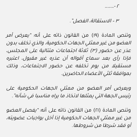
٢ -………
٣ – الاستقالة، الفصل”.
وتنص المادة (١٩) من القانون ذاته على أنه:
“يعرض أمر
العضو من غير ممثلي الجهات الحكومية، والذي تخلف بدون
عذر عن حضور (٣) ثلاثة اجتماعات متتالية على المجلس،
فإذا رأى بعد سماع أقواله أن عذره غير مقبول، اعتبره
مستقيلا من يوم تخلفه عن حضور الاجتماعات، وذلك
بموافقة ثلثي الأعضاء الحاضرين.
ويعرض أمر العضو من ممثلي الجهات الحكومية على
رئيس الجهة التي يمثلها لاتخاذ ما يراه مناسبا في شأنه”.
وتنص المادة (٢١) من القانون ذاته على أنه:
“يفصل العضو
من غير ممثلي الجهات الحكومية إذا أخل بواجبات عضويته،
أو فقد شرطا من شروطها.