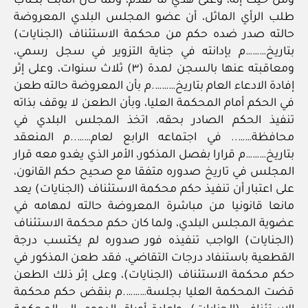
ومن حيث إنه، وعلى هدي ما تقدم، ولما كان الثابت بكتاب
طلب الرأي الماثل، أن عضو المجلس البلدي المعروضة
حالته صدر ضده حكم من محكمة الاستئناف (الجنايات)
بتاريخ………م بإدانته في جناية التزوير في سجل رسمي،
ومعاقبته عنها بالسجن لمدة (٣) ثلاث سنوات، وعلى إثر
إفادة الادعاء العام بتاريخ……….م بأن المعروضة حالته طعن
في الحكم أمام المحكمة العليا، وبأن الطعن لا يوقف بذاته
تنفيذ الحكم الصادر بحقه، اتخذ المجلس البلدي في
محافظة…….. في اجتماعه الرابع لعام……..م المنعقد
بتاريخ………م قرارا بفصل المذكور، الأمر الذي يغدو معه قرار
المجلس في تاريخ صدوره متفقا مع صحيح حكم القانون،
على اعتبار أن تنفيذ حكم محكمة الاستئناف (الجنايات) يعد
مانعا قانونيا من مباشرة المعروضة حالته لمهامه في
عضوية المجلس البلدي، ولما كان حكم محكمة الاستئناف
(الجنايات) الواجب تنفيذه فور صدوره لم يكتسب درجة
القطعية باستنفاد درجات التقاضي، فقد طعن المذكور في
حكم محكمة الاستئناف (الجنايات)، وعلى إثر ذلك الطعن
قضت المحكمة العليا بجلسة……….م بنقض حكم محكمة