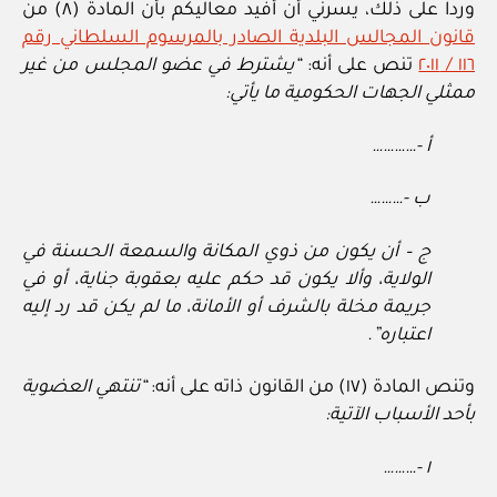
وردا على ذلك، يسرني أن أفيد معاليكم بأن المادة (٨) من
قانون المجالس البلدية الصادر بالمرسوم السلطاني رقم
١١٦ / ٢٠١١
تنص على أنه:
“يشترط في عضو المجلس من غير
ممثلي الجهات الحكومية ما يأتي:
أ -…………
ب -………
ج – أن يكون من ذوي المكانة والسمعة الحسنة في
الولاية، وألا يكون قد حكم عليه بعقوبة جناية، أو في
جريمة مخلة بالشرف أو الأمانة، ما لم يكن قد رد إليه
اعتباره”.
وتنص المادة (١٧) من القانون ذاته على أنه:
“تنتهي العضوية
بأحد الأسباب الآتية:
١ -………