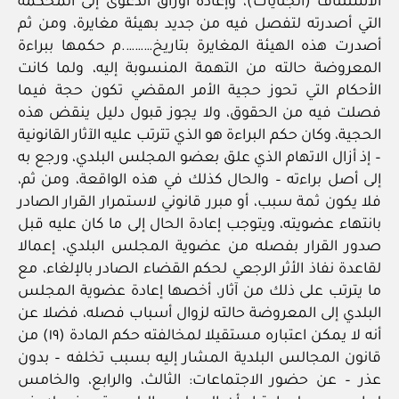
الاستئناف (الجنايات)، وإعادة أوراق الدعوى إلى المحكمة
التي أصدرته لتفصل فيه من جديد بهيئة مغايرة، ومن ثم
أصدرت هذه الهيئة المغايرة بتاريخ……….م حكمها ببراءة
المعروضة حالته من التهمة المنسوبة إليه، ولما كانت
الأحكام التي تحوز حجية الأمر المقضي تكون حجة فيما
فصلت فيه من الحقوق، ولا يجوز قبول دليل ينقض هذه
الحجية، وكان حكم البراءة هو الذي تترتب عليه الآثار القانونية
– إذ أزال الاتهام الذي علق بعضو المجلس البلدي، ورجع به
إلى أصل براءته – والحال كذلك في هذه الواقعة، ومن ثم،
فلا يكون ثمة سبب، أو مبرر قانوني لاستمرار القرار الصادر
بانتهاء عضويته، ويتوجب إعادة الحال إلى ما كان عليه قبل
صدور القرار بفصله من عضوية المجلس البلدي، إعمالا
لقاعدة نفاذ الأثر الرجعي لحكم القضاء الصادر بالإلغاء، مع
ما يترتب على ذلك من آثار، أخصها إعادة عضوية المجلس
البلدي إلى المعروضة حالته لزوال أسباب فصله، فضلا عن
أنه لا يمكن اعتباره مستقيلا لمخالفته حكم المادة (١٩) من
قانون المجالس البلدية المشار إليه بسبب تخلفه – بدون
عذر – عن حضور الاجتماعات: الثالث، والرابع، والخامس