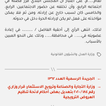
لعام…….م، على اعتبار أن المجلس البلدي قرر فصله في
اجتماعه الرابع، وأن تخلفه عن حضور الاجتماعين: الرابع،
والخامس كان لسبب خارج عن إرادته، ومن ثم فلا يمكن
مؤاخذته على فعل لم يكن لإرادته الحرة دخل في حدوثه.
لذلك، انتهى الرأي إلى أحقية الفاضل / …………، في إعادة
عضويته في…….. في محافظة…….، وذلك على النحو المبين
بالأسباب.
وزارة العدل والشؤون القانونية
الوسوم
←
الجريدة الرسمية العدد ١٣٦٢
→
وزارة التجارة والصناعة وترويج الاستثمار: قرار وزاري
رقم ١٨٤ / ٢٠٢٠ بتعديل بعض أحكام لائحة تنظيم
العروض الترويجية