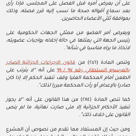
على أن يعرض أمره قبل الفصل على المجلس، فإذا رأى
بعد سماع أقواله صحة ما نسب إليه قرر فصله، وذلك
بموافقة ثلثي الأعضاء الحاضرين.
ويعرض أمر العضو من ممثلي الجهات الحكومية على
رئيس الجهة التي يمثلها في حالة إخلاله بواجبات عضويته،
لاتخاذ ما يراه مناسبا في شأنه”.
وتنص المادة (٢٥٦) من
قانون الإجراءات الجزائية الصادر
بالمرسوم السلطاني رقم ٩٧ / ٩٩
على أنه:
“لا يترتب على
الطعن أمام المحكمة العليا وقف تنفيذ الحكم إلا إذا كان
صادرا بالإعدام، أو رأت المحكمة مبررا لذلك”.
كما تنص المادة (٢٨٤) من هذا القانون على أنه:
“لا يجوز
تنفيذ الأحكام الجزائية إلا متى صارت نهائية، ما لم ينص
القانون على خلاف ذلك”.
ومن حيث إن المستفاد مما تقدم من نصوص أن المشرع