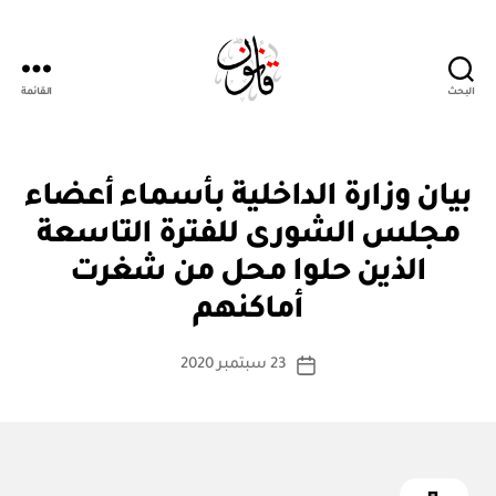
البحث
القائمة
Qanoon.om
ق
التصنيفات
بيان وزارة الداخلية بأسماء أعضاء
ر
ار
مجلس الشورى للفترة التاسعة
و
زا
الذين حلوا محل من شغرت
بو
ر
ا
ي
أماكنهم
س
ط
كاتب
23 سبتمبر 2020
ة
تاريخ
المقالة
ad
المقالة
m
in