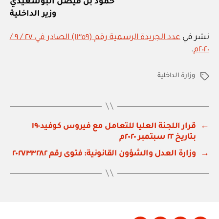
حمود بن فيصل البوسعيدي
وزير الداخلية
نشر في
عدد الجريدة الرسمية رقم (١٣٥٩) الصادر في ٢٧ / ٩ /
٢٠٢٠م
.
وزارة الداخلية
الوسوم
←
قرار اللجنة العليا للتعامل مع فيروس كوفيد-١٩
بتاريخ ٢٢ سبتمبر ٢٠٢٠م
→
وزارة العدل والشؤون القانونية: فتوى رقم ٢٠٢٧٣٣٢٨٢