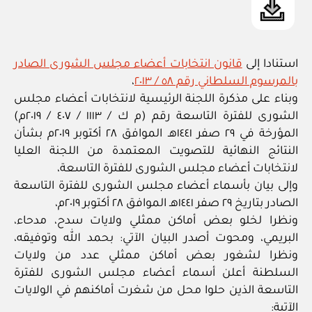
استنادا إلى
قانون انتخابات أعضاء مجلس الشورى الصادر
بالمرسوم السلطاني رقم ٥٨ / ٢٠١٣
،
وبناء على مذكرة اللجنة الرئيسية لانتخابات أعضاء مجلس
الشورى للفترة التاسعة رقم (م ك / ١١١٣ / ٤٠٧ / ٢٠١٩م)
المؤرخة في ٢٩ صفر ١٤٤١هـ الموافق ٢٨ أكتوبر ٢٠١٩م بشأن
النتائج النهائية للتصويت المعتمدة من اللجنة العليا
لانتخابات أعضاء مجلس الشورى للفترة التاسعة،
وإلى بيان بأسماء أعضاء مجلس الشورى للفترة التاسعة
الصادر بتاريخ ٢٩ صفر ١٤٤١هـ الموافق ٢٨ أكتوبر ٢٠١٩م،
ونظرا لخلو بعض أماكن ممثلي ولايات سدح، مدحاء،
البريمي، ومحوت أصدر البيان الآتي: بحمد الله وتوفيقه،
ونظرا لشغور بعض أماكن ممثلي عدد من ولايات
السلطنة أعلن أسماء أعضاء مجلس الشورى للفترة
التاسعة الذين حلوا محل من شغرت أماكنهم في الولايات
الآتية: