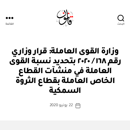
البحث
القائمة
Qanoon.om
ق
التصنيفات
وزارة القوى العاملة: قرار وزاري
ر
ار
رقم ١٦٨ / ٢٠٢٠ بتحديد نسبة القوى
و
زا
العاملة في منشآت القطاع
ر
ي
الخاص العاملة بقطاع الثروة
بو
ا
السمكية
س
ط
كاتب
22 يونيو 2020
ة
تاريخ
المقالة
ad
المقالة
m
in