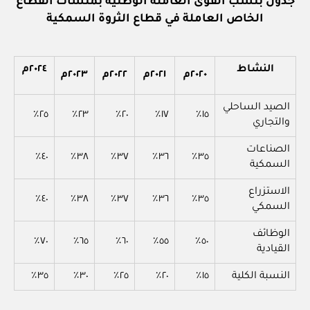
جدول بنسب القوى العاملة الوطنية بمنشآت القطاع
الخاص العاملة في قطاع الثروة السمكية
النشاط
٢٠٢٤م
٢٠٢٠م
٢٠٢١م
٢٠٢٢م
٢٠٢٣م
الصيد الساحلي
٢٥٪
٢٣٪
٢٠٪
١٧٪
١٥٪
والتجاري
الصناعات
٤٠٪
٣٨٪
٣٧٪
٣٦٪
٣٥٪
السمكية
الاستزراع
٤٠٪
٣٨٪
٣٧٪
٣٦٪
٣٥٪
السمكي
الوظائف
٧٠٪
٦٥٪
٦٠٪
٥٥٪
٥٠٪
القيادية
النسبة الكلية
١٥٪
٢٠٪
٢٥٪
٣٠٪
٣٥٪