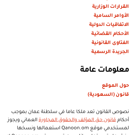
القرارات الوزارية
الأوامر السامية
الاتفاقيات الدولية
الأحكام القضائية
الفتاوى القانونية
الجريدة الرسمية
معلومات عامة
حول الموقع
قانون (السعودية)
نصوص القانون تعد ملكا عاما في سلطنة عمان بموجب
أحكام
قانون حق المؤلف والحقوق المجاورة
العماني ويجوز
لمستخدمي موقع Qanoon.om استعمالها ونسخها