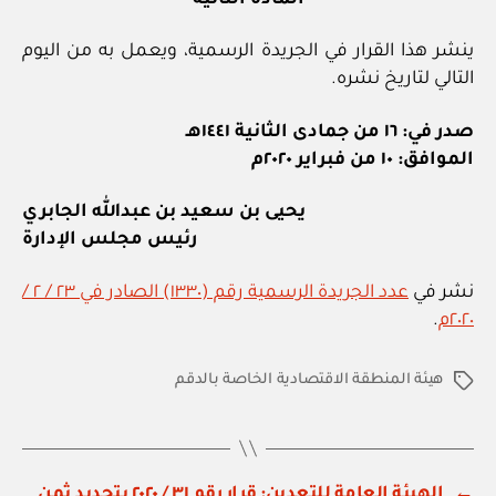
ينشر هذا القرار في الجريدة الرسمية، ويعمل به من اليوم
التالي لتاريخ نشره.
صدر في: ١٦ من جمادى الثانية ١٤٤١هـ
الموافق: ١٠ من فبراير ٢٠٢٠م
يحيى بن سعيد بن عبدالله الجابري
رئيس مجلس الإدارة
نشر في
عدد الجريدة الرسمية رقم (١٣٣٠) الصادر في ٢٣ / ٢ /
٢٠٢٠م
.
هيئة المنطقة الاقتصادية الخاصة بالدقم
الوسوم
←
الهيئة العامة للتعدين: قرار رقم ٣١ / ٢٠٢٠ بتحديد ثمن