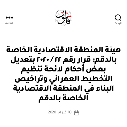
البحث
القائمة
Qanoon.om
ق
التصنيفات
هيئة المنطقة الاقتصادية الخاصة
ر
ار
بالدقم: قرار رقم ٢٢ / ٢٠٢٠ بتعديل
و
زا
بعض أحكام لائحة تنظيم
ر
ي
التخطيط العمراني وتراخيص
البناء في المنطقة الاقتصادية
بو
ا
الخاصة بالدقم
س
ط
كاتب
10 فبراير 2020
ة
تاريخ
المقالة
ad
المقالة
m