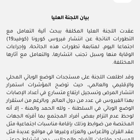
كو
في
د-١
بيان اللجنة العليا
٩
عقدت اللجنة العليا المكلفة ببحث آلية التعامل مع
التطورات الناتجة عن انتشار فيروس كورونا (كوفيد19)
اجتماعا اليوم، لمتابعة تطورات هذه الجائحة، وإجراءات
الوقاية منها وسبل تجنب انتشارها، والتعامل مع آثارها
المختلفة.
وقد اطلعت اللجنة على مستجدات الوضع الوبائي المحلي
والإقليمي والعالمي، حيث توضح المؤشرات استمرار
انتشار المرض وتسجيل ارتفاع متسارع في أعداد الإصابات
بهذا الفيروس في عدد من دول العالم. وبالرغم من استقرار
الوضع الوبائي في السلطنة – ولله الحمد والمنة – إلا أنه
لوحظ عدم التزام بعض أفراد المجتمع بما أقرته الجهات
المختصة من ضوابط وذلك بإقامة مناسبات اجتماعية مثل
عقد القران والأعراس والعزاء وغيرها في مواقع عديدة مثل