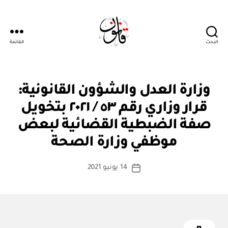
البحث
القائمة
Qanoon.om
ق
التصنيفات
وزارة العدل والشؤون القانونية:
ر
ار
قرار وزاري رقم ٥٣ / ٢٠٢١ بتخويل
و
زا
صفة الضبطية القضائية لبعض
بو
ر
ا
ي
موظفي وزارة الصحة
س
ط
كاتب
14 يونيو 2021
ة
تاريخ
المقالة
ad
المقالة
m
in