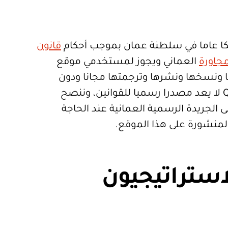
ا عاما في سلطنة عمان بموجب أحكام
قانون
جاورة
العماني ويجوز لمستخدمي موقع
تعمالها ونسخها ونشرها وترجمتها مجانا ودون
قيود. موقع Qanoon.om لا يعد مصدرا رسميا للقوانين، وننصح
 الجريدة الرسمية العمانية عند الحاجة
المنشورة على هذا الموقع.
استراتيجيون