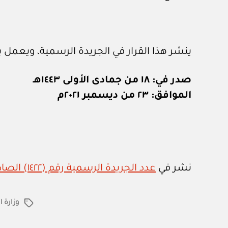
ينشر هذا القرار في الجريدة الرسمية، ويعمل به
صدر في: ١٨ من جمادى الأولى ١٤٤٣هـ
الموافق: ٢٣ من ديسمبر ٢٠٢١م
نشر في
عدد الجريدة الرسمية رقم (١٤٢٢) الصادر في ٢٦ / ١٢ / ٢٠٢١م
وزارة 
الوسوم