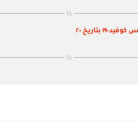
قرار اللجنة العليا للتعامل مع فيروس كوفيد-١٩ بتاريخ ٢٠