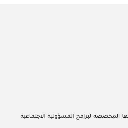
٢٪) عشرين في المائة من ميزانيتها المخصصة لبرامج المسؤولية الاجتماعية