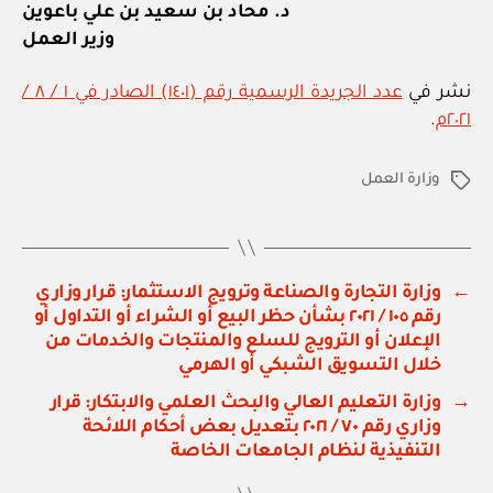
د. محاد بن سعيد بن علي باعوين
وزير العمل
نشر في
عدد الجريدة الرسمية رقم (١٤٠١) الصادر في ١ / ٨ /
٢٠٢١م
.
وزارة العمل
الوسوم
←
وزارة التجارة والصناعة وترويج الاستثمار: قرار وزاري
رقم ١٠٥ / ٢٠٢١ بشأن حظر البيع أو الشراء أو التداول أو
الإعلان أو الترويج للسلع والمنتجات والخدمات من
خلال التسويق الشبكي أو الهرمي
→
وزارة التعليم العالي والبحث العلمي والابتكار: قرار
وزاري رقم ٧٠ / ٢٠٢١ بتعديل بعض أحكام اللائحة
التنفيذية لنظام الجامعات الخاصة