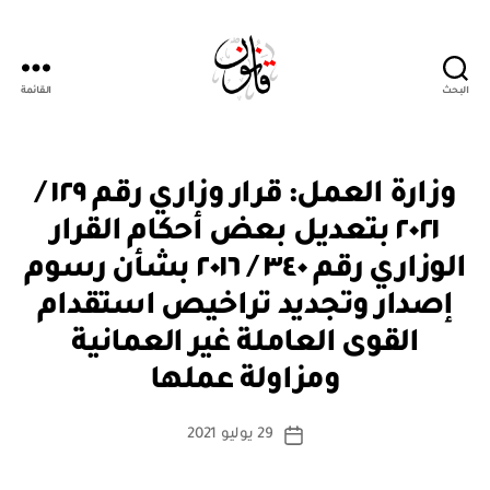
البحث
القائمة
Qanoon.om
ق
التصنيفات
وزارة العمل: قرار وزاري رقم ١٢٩ /
ر
ار
٢٠٢١ بتعديل بعض أحكام القرار
و
زا
الوزاري رقم ٣٤٠ / ٢٠١٦ بشأن رسوم
ر
ي
إصدار وتجديد تراخيص استقدام
القوى العاملة غير العمانية
بو
ا
ومزاولة عملها
س
ط
كاتب
29 يوليو 2021
ة
تاريخ
المقالة
ad
المقالة
m