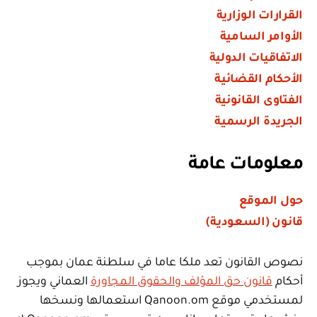
القرارات الوزارية
الأوامر السامية
الاتفاقيات الدولية
الأحكام القضائية
الفتاوى القانونية
الجريدة الرسمية
معلومات عامة
حول الموقع
قانون (السعودية)
نصوص القانون تعد ملكا عاما في سلطنة عمان بموجب
أحكام
قانون حق المؤلف والحقوق المجاورة
العماني ويجوز
لمستخدمي موقع Qanoon.om استعمالها ونسخها