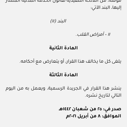
مؤقتة، من اللائحة التنفيذية لقانون الخدمة المدنية المشار
إليها، البند الآتي:
البند (١١)
١١ – أمراض القلب.
المادة الثانية
يلغى كل ما يخالف هذا القرار، أو يتعارض مع أحكامه.
المادة الثالثة
ينشر هذا القرار في الجريدة الرسمية، ويعمل به من اليوم
التالي لتاريخ نشره.
صدر في: ٢٥ من شعبان ١٤٤٢هـ
الموافق: ٨ من أبريل ٢٠٢١م