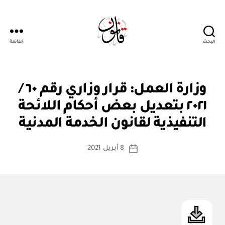
البحث
القائمة
Qanoon.om
ق
التصنيفات
وزارة العمل: قرار وزاري رقم ٦٠ /
ر
ار
٢٠٢١ بتعديل بعض أحكام اللائحة
بو
و
ا
زا
التنفيذية لقانون الخدمة المدنية
س
ر
ي
ط
كاتب
8 أبريل 2021
ة
تاريخ
المقالة
ad
المقالة
m
in