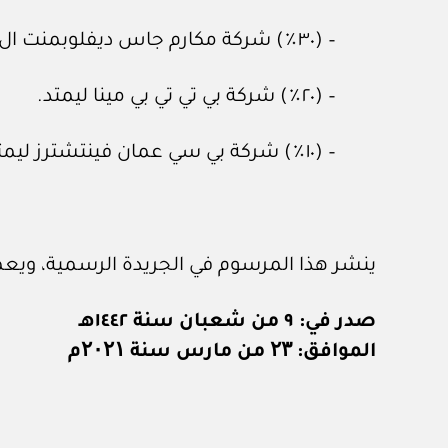
– (٣٠٪) شركة مكارم جاس ديفلوبمنت ال ال سي.
– (٢٠٪) شركة بي تي تي بي مينا ليمتد.
– (١٠٪) شركة بي سي عمان فينتشترز ليمتد.
ينشر هذا المرسوم في الجريدة الرسمية، ويعم
صدر في: ٩ من شعبان سنة ١٤٤٢هـ
الموافق: ۲۳ من مارس سنة ۲۰۲۱م