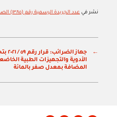
نشر في
عدد الجريدة الرسمية رقم (١٣٨٥) الصادر في ٢٨ / ٣ / ٢٠٢١م
←
جهاز الض
الأدوية والتجهيزات الطبية الخاضع
المضافة بمعدل صفر بالمائة