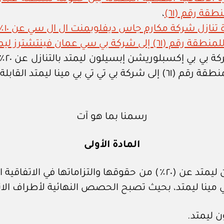
ة رقم (٦١)
،
الم
وعلى
رسمنا بما هو آت
المادة الأولى