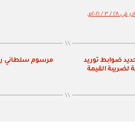
.
رائب: قرار رقم ٥٩ / ٢٠٢١ بتحديد ضوابط توريد
مرسوم سلطاني رقم ٣٠ / ٢٠٢١ بمنح الجنسية ا
ة لضريبة القيمة