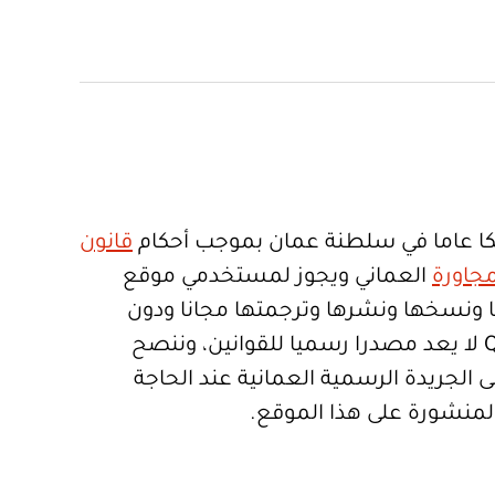
ا عاما في سلطنة عمان بموجب أحكام
قانون
جاورة
العماني ويجوز لمستخدمي موقع
تعمالها ونسخها ونشرها وترجمتها مجانا ودون
قيود. موقع Qanoon.om لا يعد مصدرا رسميا للقوانين، وننصح
 الجريدة الرسمية العمانية عند الحاجة
المنشورة على هذا الموقع.