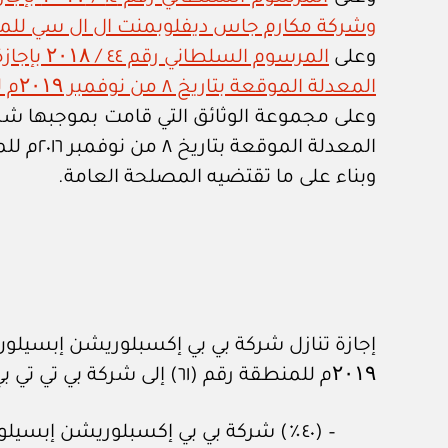
وشركة مكارم جاس ديفلوبمنت ال ال سي للمنطق
وعلى
المعدلة الموقعة بتاريخ ٨ من نوفمبر ۲۰۱۹م للمنطقة رقم (٦١) إلى شركة بي سي عمان فينتشترز ليمتد
المعدلة الموقعة بتاريخ ٨ من نوفمبر ٢٠١٦م للمنطقة رقم (٦١) إلى شركة بي تي تي بي مينا ليمتد القابلة لذلك التنازل،
وبناء على ما تقتضيه المصلحة العامة.
۲۰۱۹م للمنطقة رقم (٦١) إلى شركة بي تي تي بي مينا ليمتد، بحيث تصبح الحصص النهائية لأطراف الاتفاقية على النحو الآتي:
– (٤٠٪) شركة بي بي إكسبلوريشن إبسيلون ليمتد.