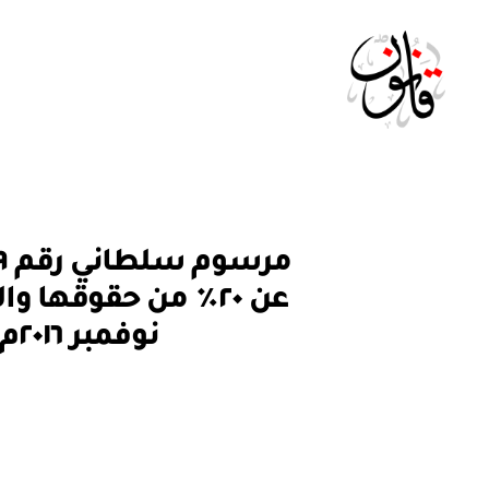
Qanoon.om
م
التصنيفات
ر
س
و
نوفمبر ٢٠١٦م للمنطقة رقم (٦١) إلى شركة بي تي تي بي مينا ليمتد
م
س
ل
ط
ان
ي