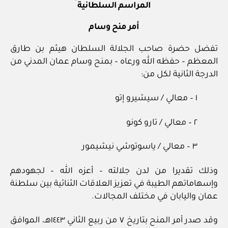
المراسم السلطانية
أمر منح وسام
تفضل حضرة صاحب الجلالة السلطان هيثم بن طارق
المعظم – حفظه الله ورعاه – بمنح وسام عمان المدني من
الدرجة الثانية لكل من:
١ – معالي / سيشيرو إتو
٢ – معالي / تارو كونو
٣ – معالي / ياسوتوشي نيشيمور
وذلك تقديرا من لدن جلالته – أعزه الله – لجهودهم
وإسهاماتهم الطيبة في تعزيز العلاقات الثنائية بين سلطنة
عمان واليابان في مختلف المجالات.
وقد صدر أمر المنح بتاريخ ٧ من ربيع الثاني ١٤٤٣هـ، الموافق