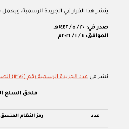
ينشر هذا القرار في الجريدة الرسمية، ويعمل به من ١٦ أبريل
صدر في: ٢٠ / ٥ / ١٤٤٢هـ
الموافق: ٤ / ١ / ٢٠٢١م
نشر في
عدد الجريدة الرسمية رقم (١٣٧٤) الصادر في ١٠ / ١ / ٢٠٢١م
ملحق السلع الغ
عدد
رمز النظام المنسق