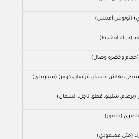
) (ثونوس أفينس)
 (دراك أو خباط)
حمام وخضره وصال)
ي، نهاش، فسكر، قرقفان، كوفر) (سباريداي)
عري (شعور)
ء (مثل عصمودي)