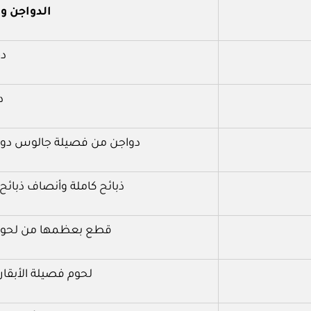
الدواجن و
د
د
دواجن من فصيلة جالوس دوميستكو
ذبائح كاملة وأنصاف ذبائح 
قطع بعظمها من لحوم فص
لحوم فصيلة الأبقار