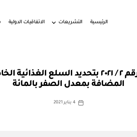
الرئيسية
التشريعات
الاتفاقيات الدولية
ف
بو
جهاز الضرائب: قرار رقم ٢ / ٢٠٢١ بتحديد السلع
ا
المضافة بمعدل الصفر بالمائة
س
ط
ة
كاتب
4 يناير 2021
تاريخ
a
المقالة
المقالة
d
m
in