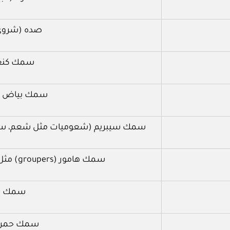
صده (شروي
سمك كنعد
سمك بياض (
سمك سيبريم (شعوميات مثل شعم، سبيط
سمك هامور (groupers) مثل (برطام، شنينو، قطو، ناجل، السمان)
سمك ش
سمك حمرا