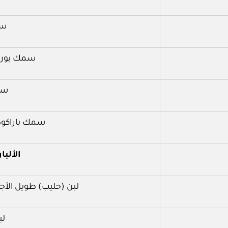
سم
سمك بوري 
سم
سمك باراكودا
الألب
لبن (حليب) طويل الأجل 
لب