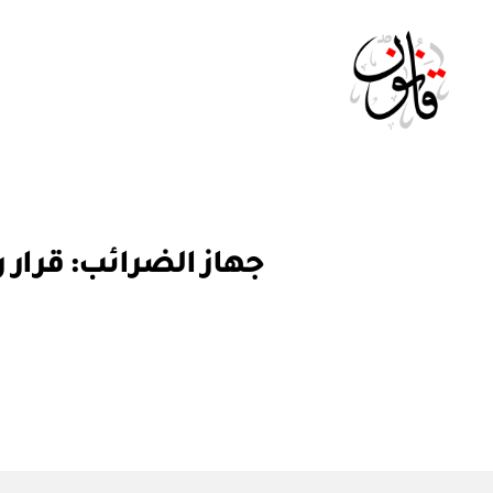
Qanoon.om
ق
التصنيفات
ر
ار
و
ز
ا
ر
ي