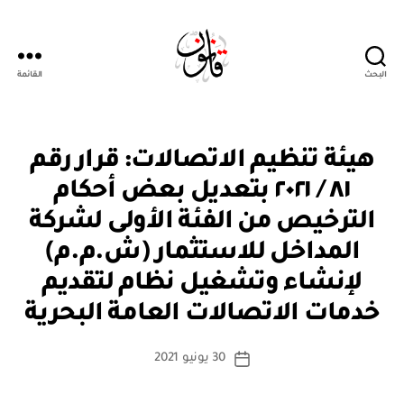
البحث
القائمة
Qanoon.om
ق
التصنيفات
هيئة تنظيم الاتصالات: قرار رقم
ر
ار
٨١ / ٢٠٢١ بتعديل بعض أحكام
و
زا
الترخيص من الفئة الأولى لشركة
ر
ي
المداخل للاستثمار (ش.م.م)
لإنشاء وتشغيل نظام لتقديم
بو
ا
خدمات الاتصالات العامة البحرية
س
ط
كاتب
30 يونيو 2021
ة
تاريخ
المقالة
ad
المقالة
m