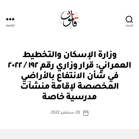
البحث
القائمة
Qanoon.om
ق
التصنيفات
وزارة الإسكان والتخطيط
ر
ار
العمراني: قرار وزاري رقم ١٩٢ / ٢٠٢٢
و
زا
في شأن الانتفاع بالأراضي
ر
ي
المخصصة لإقامة منشآت
بو
ا
مدرسية خاصة
س
ط
كاتب
20 سبتمبر 2022
ة
تاريخ
المقالة
ad
المقالة
m
in