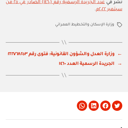
نشر في
عدد الجريدة الرسمية رقم (١٤٦٠) الصادر في ٢٥ من
سبتمبر ٢٠٢٢م
.
وزارة الإسكان والتخطيط العمراني
الوسوم
←
وزارة العدل والشؤون القانونية: فتوى رقم ٢٢٢٧٦٨٢٥٣
→
الجريدة الرسمية العدد ١٤٦٠
Whatsapp
LinkedIn
Facebook
Twitter