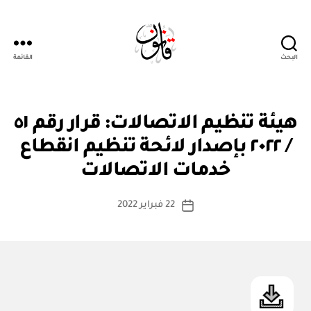
البحث
القائمة
Qanoon.om
ق
التصنيفات
هيئة تنظيم الاتصالات: قرار رقم ٥١
ر
ار
/ ٢٠٢٢ بإصدار لائحة تنظيم انقطاع
بو
و
ا
زا
خدمات الاتصالات
س
ر
ي
ط
كاتب
22 فبراير 2022
ة
تاريخ
المقالة
ad
المقالة
m
in